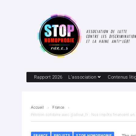
Rapport 2026
L’association
Contenus liti
Accueil
France
Pétition solidaire avec @allout_fr : Nos impôts financent un 
FRANCE
PROJETS
STOP HOMOPHOBIE
The es