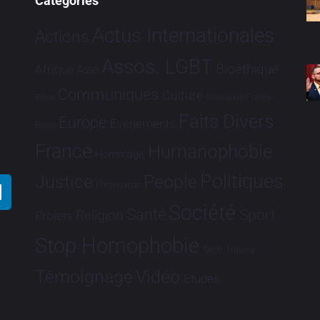
Catégories
Actus Internationales
Actions
Assos. LGBT
Bioéthique
Afrique
Asie
Communiqués
Culture
Dialogues France-
Brève
Faits Divers
Europe
Evénements
Brésil
France
Humanophobie
Hommage
Politiques
Justice
People
Partenariat
Société
Santé
Sport
Religion
Projets
Stop Homophobie
Tech
Tribune
Vidéo
Témoignage
Études