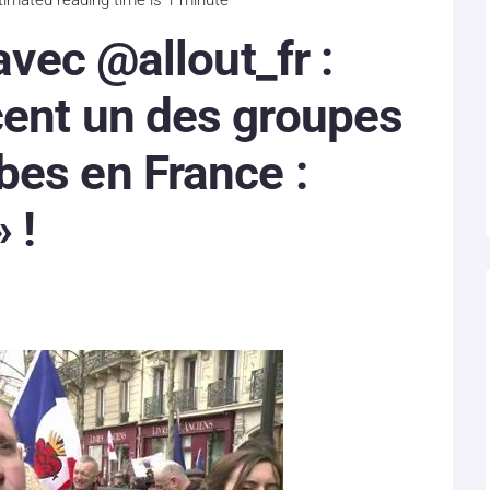
avec @allout_fr :
cent un des groupes
es en France :
» !