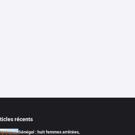
ticles récents
Sénégal : huit femmes arrêtées,