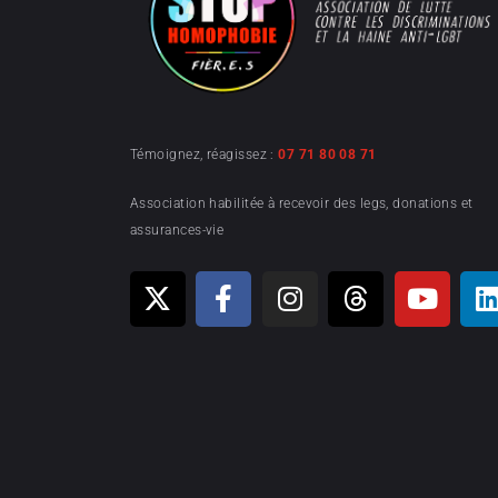
Témoignez, réagissez :
07 71 80 08 71
Association habilitée à recevoir des legs, donations et
assurances-vie