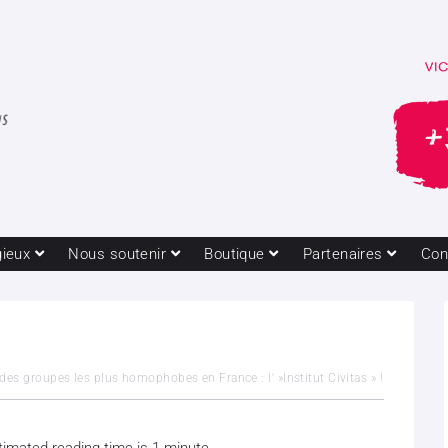
gieux
Nous soutenir
Boutique
Partenaires
Con
des groupes les plus homophobes en France : l' »Institut Civitas » !
timated reading time is 1 minute