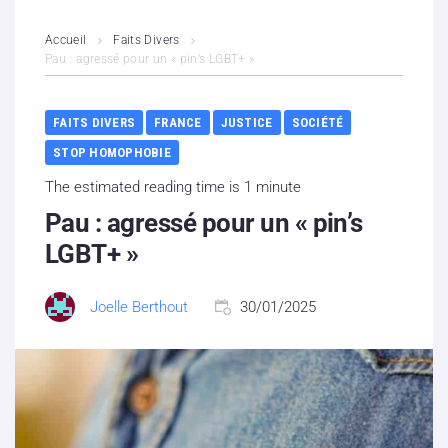
L’association
Accueil
Faits Divers
Pau : agressé pour un « pin’s LGBT+ »
Contenus litigieux
FAITS DIVERS
FRANCE
JUSTICE
SOCIÉTÉ
Nous soutenir
STOP HOMOPHOBIE
Boutique
The estimated reading time is 1 minute
Pau : agressé pour un « pin’s
Partenaires
LGBT+ »
Contacts
Joelle Berthout
30/01/2025
Hébergement solidaire