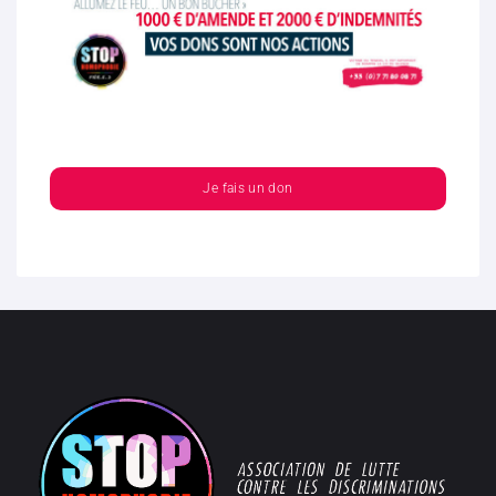
Je fais un don