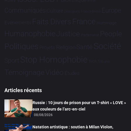
Bioéthique
Asie
Brève
Communiqués
Europe
Culture
Dialogues France-Brésil
France
Faits Divers
Evénements
Hommage
Humanophobie
Justice
People
Partenariat
Société
Politiques
Santé
Religion
Projets
Stop Homophobie
Sport
Tech
Tribune
Vidéo
Témoignage
Études
Articles récents
Russie : 10 jours de prison pour un T-shirt « LOVE »
aux couleurs de l’arc-en-ciel
08/08/2026
Natation artistique : soutien à Milan Violon,