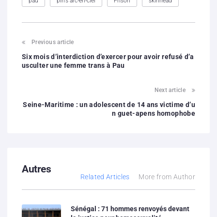
pau
pin’s arc-en-ciel
Prison
skinhead
Previous article
Six mois d’interdiction d’exercer pour avoir refusé d’a
usculter une femme trans à Pau
Next article
Seine-Maritime : un adolescent de 14 ans victime d’u
n guet-apens homophobe
Autres
Related Articles
More from Author
Sénégal : 71 hommes renvoyés devant