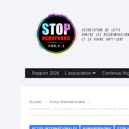
Rapport 2026
L’association
Contenus liti
Accueil
Actus Internationales
Homophobie : «Les pays du monde arabo-musulman doivent se
ACTUS INTERNATIONALES
HUMANOPHOBIE
STOP 