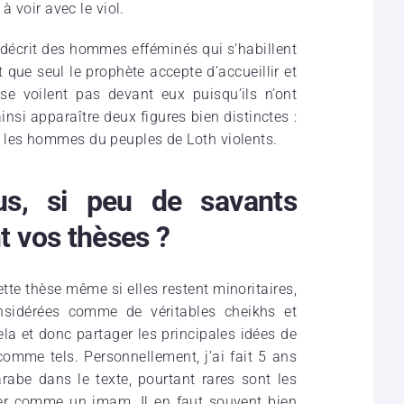
à voir avec le viol.
t décrit des hommes efféminés qui s’habillent
ue seul le prophète accepte d’accueillir et
 voilent pas devant eux puisqu’ils n’ont
nsi apparaître deux figures bien distinctes :
 les hommes du peuples de Loth violents.
us, si peu de savants
 vos thèses ?
e thèse même si elles restent minoritaires,
nsidérées comme de véritables cheikhs et
ela et donc partager les principales idées de
omme tels. Personnellement, j’ai fait 5 ans
rabe dans le texte, pourtant rares sont les
er comme un imam. Il en faut souvent bien