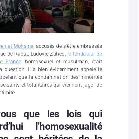
en et Mohsine
, accusés de s’être embrassés
rique de Rabat, Ludovic Zahed,
le fondateur de
de France
, homosexuel et musulman, était
la question. Il a bien évidemment appelé le
appelant que la condamnation des minorités
scisants et totalitaires qui viennent juger de
ntimité.
vous que les lois qui
d’hui l’homosexualité
e sont héritées de la