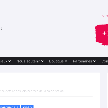
gieux
Nous soutenir
Boutique
Partenaires
Con
 défaire des lois héritées de la colonisation
HOMOPHOBIE
VIDÉO