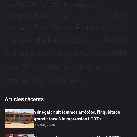
Assos. LGBT
Bioéthique
Asie
Brève
Communiqués
Europe
Culture
Dialogues France-Brésil
France
Faits Divers
Evénements
Hommage
Humanophobie
Justice
People
Partenariat
Société
Politiques
Santé
Religion
Projets
Stop Homophobie
Sport
Tech
Tribune
Vidéo
Témoignage
Études
Articles récents
Sénégal : huit femmes arrêtées, l’inquiétude
grandit face à la répression LGBT+
02/08/2026