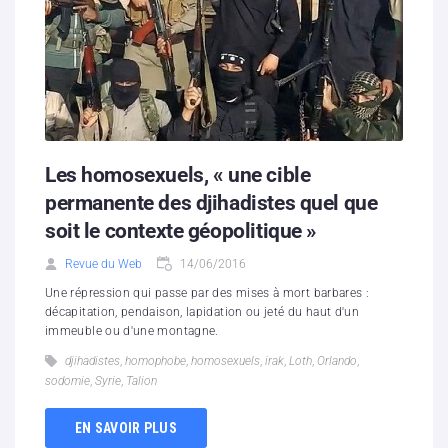
Les homosexuels, « une cible
permanente des djihadistes quel que
soit le contexte géopolitique »
Revue du Web
14/06/2016
Une répression qui passe par des mises à mort barbares :
décapitation, pendaison, lapidation ou jeté du haut d'un
immeuble ou d'une montagne.
djihadistes
,
homophobe
,
homosexuels
,
irak
,
Loth
,
Orlando
,
sodomie
,
Syrie
,
Talion
EN SAVOIR PLUS