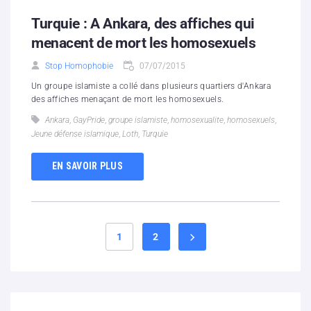
Turquie : A Ankara, des affiches qui
menacent de mort les homosexuels
Stop Homophobie
07/07/2015
Un groupe islamiste a collé dans plusieurs quartiers d'Ankara
des affiches menaçant de mort les homosexuels.
Ankara
,
GayPride
,
groupe islamiste
,
homosexualite
,
homosexuels
,
Jeune défense islamique
,
Loth
,
Turquie
EN SAVOIR PLUS
1
2