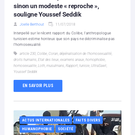
sinon un modeste « reproche »,
souligne Youssef Seddik
Joelle Berthout
11/07/2018
Interpellé sur le récent rapport du Colibe, l'anthropologue
tunisien estime honteux que son pays ne décriminalise pas
l’homosexualité.
article 230
,
Colibe
,
Coran
,
dépénalisation de l'homosexualité
,
droits humains
,
Etat des lieux
,
examens anaux
,
homophobie
,
homosexualite
,
Loth
,
musulmans
,
Rapport
,
tunisie
,
UltraSawt
,
Youssef Seddik
EN SAVOIR PLUS
ACTUS INTERNATIONALES
FAITS DIVERS
HUMANOPHOBIE
SOCIÉTÉ