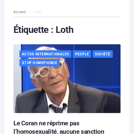
L’association
Accueil
Loth
Contenus litigieux
Étiquette :
Loth
Nous soutenir
ACTUS INTERNATIONALES
PEOPLE
SOCIÉTÉ
Boutique
STOP HOMOPHOBIE
Partenaires
Contacts
Hébergement solidaire
Le Coran ne réprime pas
l’homosexualité, aucune sanction