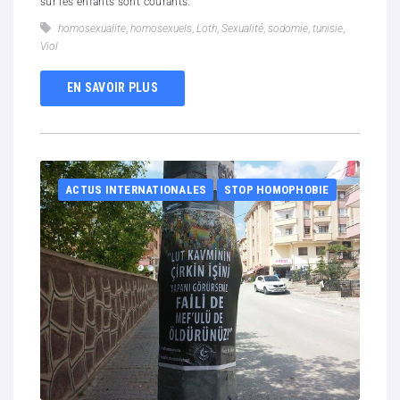
sur les enfants sont courants.
homosexualite
,
homosexuels
,
Loth
,
Sexualité
,
sodomie
,
tunisie
,
Viol
EN SAVOIR PLUS
ACTUS INTERNATIONALES
STOP HOMOPHOBIE