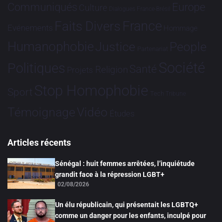
Communiqués
Europe
Culture
Dialogues France-Brésil
France
Faits Divers
Evénements
Hommage
Humanophobie
Justice
People
Partenariat
Société
Politiques
Santé
Religion
Projets
Stop Homophobie
Sport
Tech
Tribune
Vidéo
Témoignage
Études
Articles récents
Sénégal : huit femmes arrêtées, l’inquiétude
grandit face à la répression LGBT+
02/08/2026
Un élu républicain, qui présentait les LGBTQ+
comme un danger pour les enfants, inculpé pour