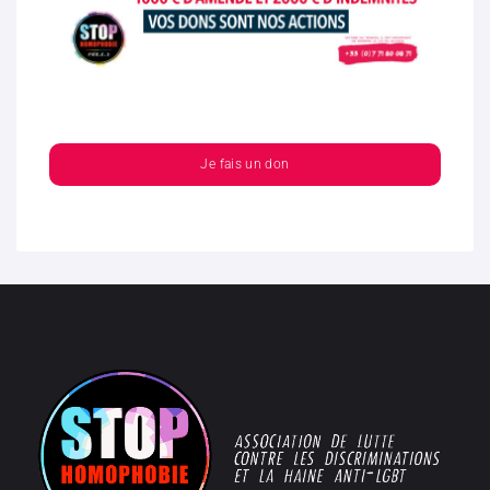
Je fais un don