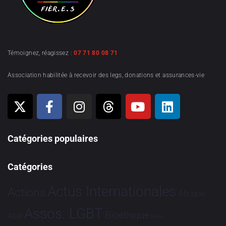
Témoignez, réagissez :
07 71 80 08 71
Association habilitée à recevoir des legs, donations et assurances-vie
Catégories populaires
Catégories
Actus Internationales
Actions
Afrique
Assos. LGBT
Bioéthique
Asie
Brève