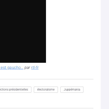
é est gaucho…
par
rtl-fr
éctions présidentielles
électoralisme
Juppémania