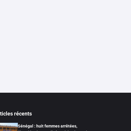
ticles récents
Sénégal : huit femmes arrêtées,