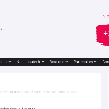
gieux
Nous soutenir
Boutique
Partenaires
Con
ionnement d’Alain Juppé sur le « mariage homosexuel »
ading time is 1 minute