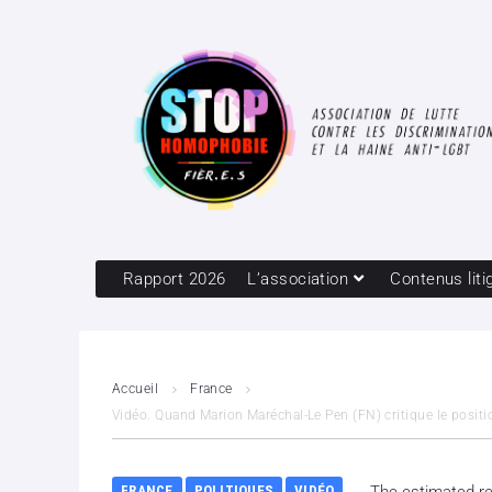
Rapport 2026
L’association
Contenus liti
Accueil
France
Vidéo. Quand Marion Maréchal-Le Pen (FN) critique le posit
FRANCE
POLITIQUES
VIDÉO
The estimated re