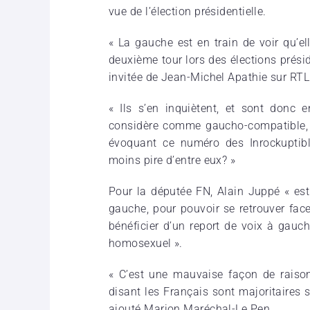
vue de l’élection présidentielle.
« La gauche est en train de voir qu’el
deuxième tour lors des élections présid
invitée de Jean-Michel Apathie sur RTL
« Ils s’en inquiètent, et sont donc 
considère comme gaucho-compatible, mêm
évoquant ce numéro des Inrockuptible
moins pire d’entre eux? »
Pour la députée FN, Alain Juppé « est
gauche, pour pouvoir se retrouver fac
bénéficier d’un report de voix à gauc
homosexuel ».
« C’est une mauvaise façon de raison
disant les Français sont majoritaires su
ajouté Marion Maréchal-Le Pen.