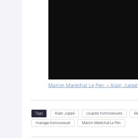
Marion Maréchal Le Pen: « Alain Jupp
Alain Juppé
couples homosexuels
él
Tags
mariage homosexuel
Marion Maréchal-Le Pen