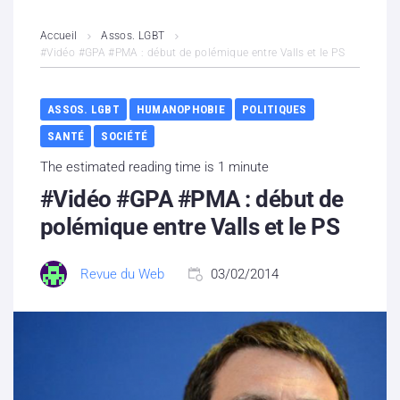
L’association
Accueil
Assos. LGBT
#Vidéo #GPA #PMA : début de polémique entre Valls et le PS
Contenus litigieux
ASSOS. LGBT
HUMANOPHOBIE
POLITIQUES
Nous soutenir
SANTÉ
SOCIÉTÉ
Boutique
The estimated reading time is 1 minute
#Vidéo #GPA #PMA : début de
Partenaires
polémique entre Valls et le PS
Contacts
Revue du Web
03/02/2014
Hébergement solidaire