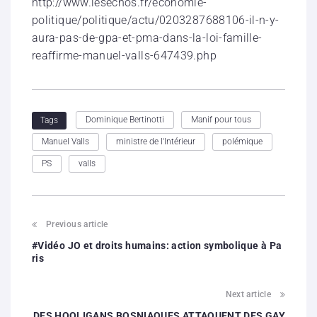
http://www.lesechos.fr/economie-
politique/politique/actu/0203287688106-il-n-y-
aura-pas-de-gpa-et-pma-dans-la-loi-famille-
reaffirme-manuel-valls-647439.php
Dominique Bertinotti
Manif pour tous
Tags
Manuel Valls
ministre de l'Intérieur
polémique
PS
valls
Previous article
#Vidéo JO et droits humains: action symbolique à Pa
ris
Next article
DES HOOLIGANS BOSNIAQUES ATTAQUENT DES GAY