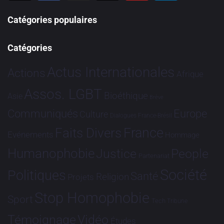
Catégories populaires
Catégories
Actus Internationales
Actions
Afrique
Assos. LGBT
Bioéthique
Asie
Brève
Communiqués
Europe
Culture
Dialogues France-Brésil
France
Faits Divers
Evénements
Hommage
Humanophobie
Justice
People
Partenariat
Société
Politiques
Santé
Religion
Projets
Stop Homophobie
Sport
Tech
Tribune
Vidéo
Témoignage
Études