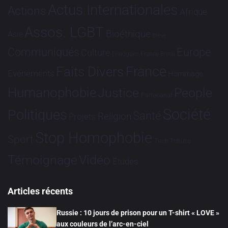
Actus Internationales
Actions
Afrique
Assos. LGBT
Bioéthique
Asie
Brève
Communiqués
Europe
Culture
Dialogues France-Brésil
France
Faits Divers
Evénements
Hommage
Humanophobie
Justice
People
Partenariat
Société
Politiques
Santé
Religion
Projets
Stop Homophobie
Sport
Tech
Tribune
Vidéo
Témoignage
Études
Articles récents
Russie : 10 jours de prison pour un T-shirt « LOVE »
aux couleurs de l’arc-en-ciel