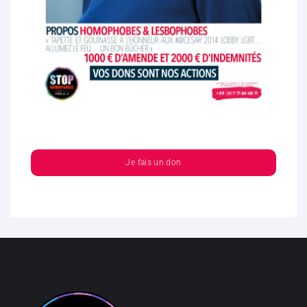
Je fais un don