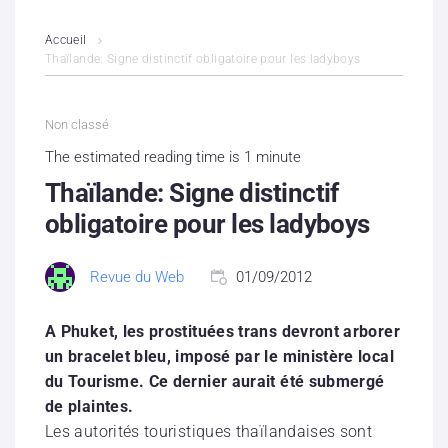
L’association
Accueil
Thaïlande: Signe distinctif obligatoire pour les ladyboys
Contenus litigieux
Non classé
Nous soutenir
The estimated reading time is 1 minute
Boutique
Thaïlande: Signe distinctif
obligatoire pour les ladyboys
Partenaires
Revue du Web
01/09/2012
Contacts
Hébergement solidaire
A Phuket, les prostituées trans devront arborer
un bracelet bleu, imposé par le ministère local
du Tourisme. Ce dernier aurait été submergé
de plaintes.
Les autorités touristiques thaïlandaises sont