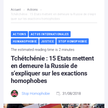
L’association
Accueil
Actions
Tchétchénie : 15 Etats mettent en demeure la Russie de s’expli
quer sur les exactions homophobes
Contenus litigieux
Nous soutenir
ACTIONS
ACTUS INTERNATIONALES
HUMANOPHOBIE
JUSTICE
STOP HOMOPHOBIE
Boutique
The estimated reading time is 2 minutes
Partenaires
Tchétchénie : 15 Etats mettent
en demeure la Russie de
Contacts
s’expliquer sur les exactions
homophobes
Hébergement solidaire
Stop Homophobie
31/08/2018