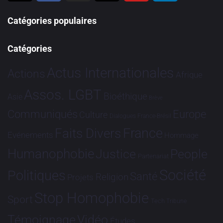
Catégories populaires
Catégories
Actus Internationales
Actions
Afrique
Assos. LGBT
Bioéthique
Asie
Brève
Communiqués
Europe
Culture
Dialogues France-Brésil
France
Faits Divers
Evénements
Hommage
Humanophobie
Justice
People
Partenariat
Société
Politiques
Santé
Religion
Projets
Stop Homophobie
Sport
Tech
Tribune
Vidéo
Témoignage
Études