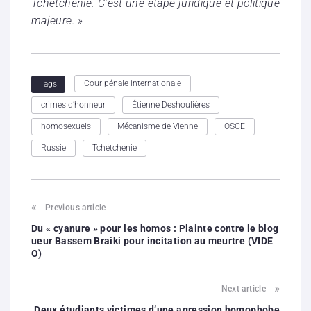
Tchétchénie. C’est une étape juridique et politique
majeure. »
Cour pénale internationale
Tags
crimes d’honneur
Étienne Deshoulières
homosexuels
Mécanisme de Vienne
OSCE
Russie
Tchétchénie
Previous article
Du « cyanure » pour les homos : Plainte contre le blog
ueur Bassem Braiki pour incitation au meurtre (VIDE
O)
Next article
Deux étudiants victimes d’une agression homophobe