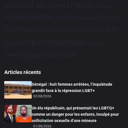
France
Faits Divers
Evénements
Hommage
Humanophobie
Justice
People
Partenariat
Société
Politiques
Santé
Religion
Projets
Stop Homophobie
Sport
Tech
Tribune
Vidéo
Témoignage
Études
Articles récents
Sénégal : huit femmes arrêtées, l’inquiétude
grandit face à la répression LGBT+
02/08/2026
Un élu républicain, qui présentait les LGBTQ+
comme un danger pour les enfants, inculpé pour
sollicitation sexuelle d’une mineure
01/08/2026