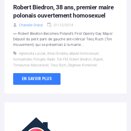
Robert Biedron, 38 ans, premier maire
polonais ouvertement homosexuel
Chanelle Grand
01/12/2014
>> Robert Biedron Becomes Poland’s First Openly Gay Mayor
Député du petit parti de gauche anti-clérical Twoj Ruch (Ton
mouvement) qui se présentait à la mairie...
Agnieszka Luczak
,
Anna Grodzka
,
député homosexuel
,
homophobie
,
Pologne
,
Radio Tok FM
,
Robert Biedron
,
Slupsk
,
Tomaszow Mazowiecki
,
Twoj Ruch
,
Zbigniew Konwinski
EN SAVOIR PLUS