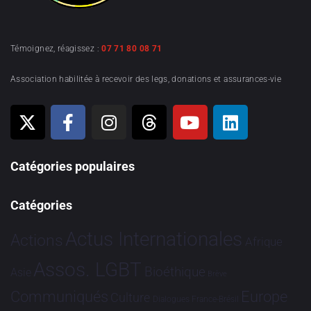
Témoignez, réagissez :
07 71 80 08 71
Association habilitée à recevoir des legs, donations et assurances-vie
Catégories populaires
Catégories
Actus Internationales
Actions
Afrique
Assos. LGBT
Bioéthique
Asie
Brève
Communiqués
Europe
Culture
Dialogues France-Brésil