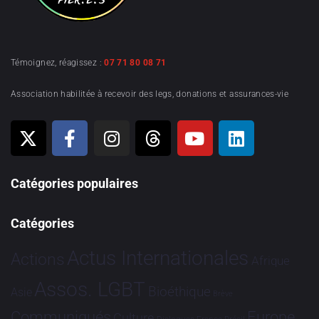
Témoignez, réagissez :
07 71 80 08 71
Association habilitée à recevoir des legs, donations et assurances-vie
Catégories populaires
Catégories
Actus Internationales
Actions
Afrique
Assos. LGBT
Bioéthique
Asie
Brève
Communiqués
Europe
Culture