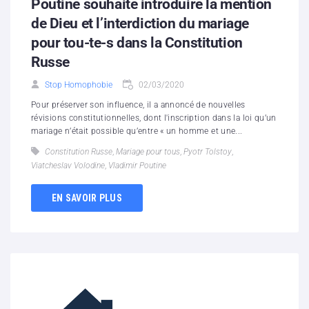
Poutine souhaite introduire la mention
de Dieu et l’interdiction du mariage
pour tou-te-s dans la Constitution
Russe
Stop Homophobie
02/03/2020
Pour préserver son influence, il a annoncé de nouvelles
révisions constitutionnelles, dont l'inscription dans la loi qu’un
mariage n’était possible qu’entre « un homme et une...
Constitution Russe
,
Mariage pour tous
,
Pyotr Tolstoy
,
Viatcheslav Volodine
,
Vladimir Poutine
EN SAVOIR PLUS