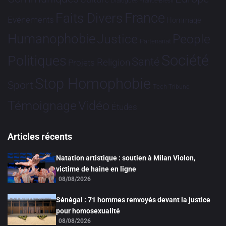
Dialogues France-Brésil
France
Faits Divers
Evénements
Hommage
Humanophobie
Justice
People
Partenariat
Société
Politiques
Santé
Religion
Projets
Stop Homophobie
Sport
Tech
Tribune
Vidéo
Témoignage
Études
Articles récents
Natation artistique : soutien à Milan Violon,
victime de haine en ligne
08/08/2026
Sénégal : 71 hommes renvoyés devant la justice
pour homosexualité
08/08/2026