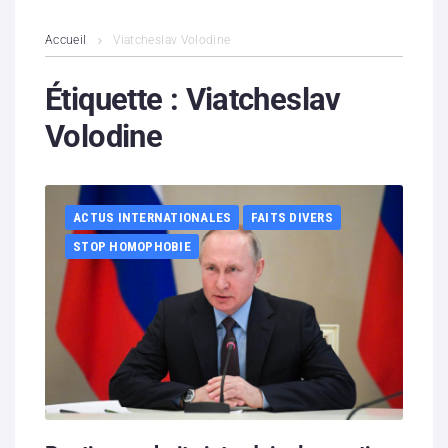
L’association
Accueil
Viatcheslav Volodine
Contenus litigieux
Étiquette :
Viatcheslav
Volodine
Nous soutenir
Boutique
ACTUS INTERNATIONALES
FAITS DIVERS
Partenaires
STOP HOMOPHOBIE
Contacts
Hébergement solidaire