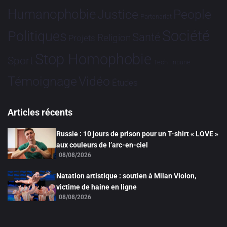
Humanophobie
Justice
People
Partenariat
Société
Politiques
Santé
Religion
Projets
Stop Homophobie
Sport
Tech
Tribune
Vidéo
Témoignage
Études
Articles récents
Russie : 10 jours de prison pour un T-shirt « LOVE »
aux couleurs de l’arc-en-ciel
08/08/2026
Natation artistique : soutien à Milan Violon,
victime de haine en ligne
08/08/2026