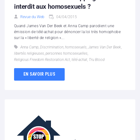
interdit aux homosexuels ?
Revue du Web
04/04/2015
Quand James Van Der Beek et Anna Camp parodient une
émission de télé-achat pour dénoncer la loi très homophobe
sur la « liberté de religion »...
Anna Camp
,
Discrimination
,
homosexuels
,
James Van Der Beek
,
libertés religieuses
,
personnes homosexuelles
,
Religious Freedom Restoration Act
,
télé-achat
,
Tru Blood
EN SAVOIR PLUS