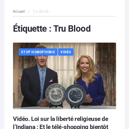
L’association
Accueil
Tru Blood
Contenus litigieux
Étiquette :
Tru Blood
Nous soutenir
STOP HOMOPHOBIE
VIDÉO
Boutique
Partenaires
Contacts
Hébergement solidaire
Vidéo. Loi sur la liberté religieuse de
l’Indiana : Et le télé-shopping bientôt