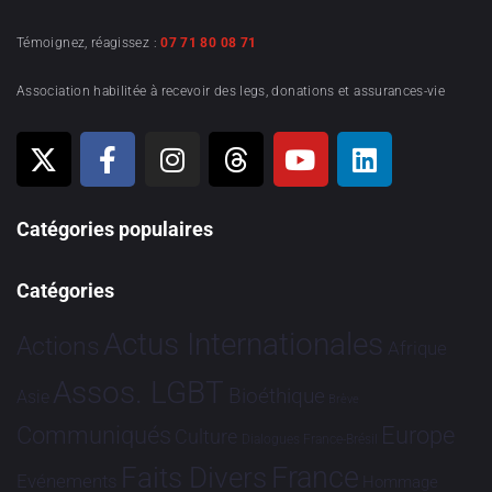
Témoignez, réagissez :
07 71 80 08 71
Association habilitée à recevoir des legs, donations et assurances-vie
Catégories populaires
Catégories
Actus Internationales
Actions
Afrique
Assos. LGBT
Bioéthique
Asie
Brève
Communiqués
Europe
Culture
Dialogues France-Brésil
France
Faits Divers
Evénements
Hommage