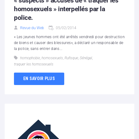
« suspects » accusés de « traquer les
homosexuels » interpellés par la
police.
Revue du Web
05/02/2014
« Les jeunes hommes ont été arrêtés vendredi pour destruction
de biens et causer des blessures», a déclaré un responsable de
la police, sans entrer dans...
homophobie
,
homosexuels
,
Rufisque
,
Sénégal
,
traquer les homosexuels
EN SAVOIR PLUS