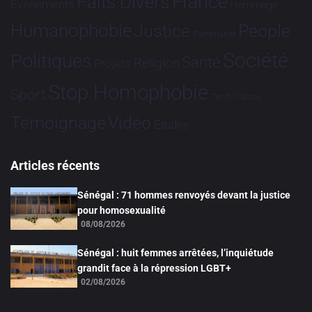
France
Faits Divers
Evénements
Hommage
Humanophobie
Justice
People
Partenariat
Société
Politiques
Santé
Religion
Projets
Stop Homophobie
Sport
Tech
Tribune
Vidéo
Témoignage
Études
Articles récents
Sénégal : 71 hommes renvoyés devant la justice
pour homosexualité
08/08/2026
Sénégal : huit femmes arrêtées, l’inquiétude
grandit face à la répression LGBT+
02/08/2026