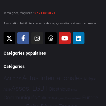
Témoignez, réagissez :
07 71 80 08 71
Association habilitée à recevoir des legs, donations et assurances-vie
Catégories populaires
Catégories
Actus Internationales
Actions
Afrique
Assos. LGBT
Bioéthique
Asie
Brève
Communiqués
Europe
Culture
Dialogues France-Brésil