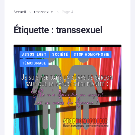
L’association
Accueil
transsexuel
Page 4
Contenus litigieux
Étiquette :
transsexuel
Nous soutenir
ASSOS. LGBT
SOCIÉTÉ
STOP HOMOPHOBIE
Boutique
TÉMOIGNAGE
Partenaires
Contacts
Hébergement solidaire