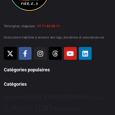
Témoignez, réagissez :
07 71 80 08 71
Association habilitée à recevoir des legs, donations et assurances-vie
Catégories populaires
Catégories
Actus Internationales
Actions
Afrique
Assos. LGBT
Bioéthique
Asie
Brève