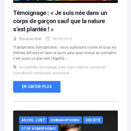
Témoignage : « Je suis née dans un
corps de garçon sauf que la nature
s’est plantée ! »
Revue du Web
08/09/2013
Transphobie, homophobie… nous subissons toutes et tous les
mêmes affronts et faire ce qu’on peut pour mieux se connaître
c’est aussi un pas vers l’égalité :...
homophobie
,
témoignage
,
trans
,
trans-indentité
,
transexuel
,
transidentité
,
transphobie
,
transsexuel
EN SAVOIR PLUS
ASSOS. LGBT
HUMANOPHOBIE
SOCIÉTÉ
STOP HOMOPHOBIE