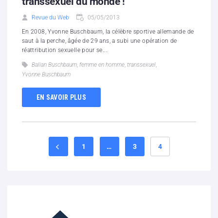
transsexuel du monde !
Revue du Web
05/05/2013
En 2008, Yvonne Buschbaum, la célèbre sportive allemande de
saut à la perche, âgée de 29 ans, a subi une opération de
réattribution sexuelle pour se...
Balian Buschbaum
,
femme en homme
,
transsexuel
,
Yvonne Buschbaum
EN SAVOIR PLUS
1
…
3
4