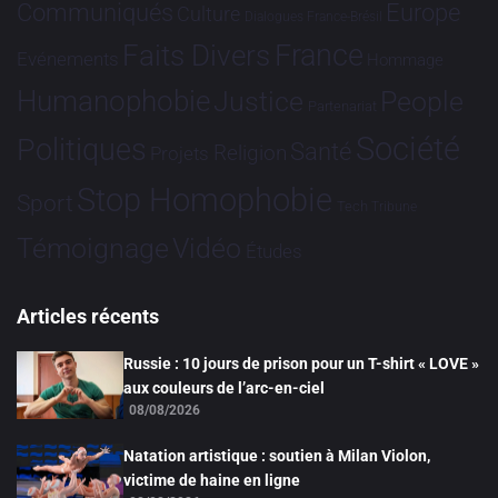
Communiqués
Europe
Culture
Dialogues France-Brésil
France
Faits Divers
Evénements
Hommage
Humanophobie
Justice
People
Partenariat
Société
Politiques
Santé
Religion
Projets
Stop Homophobie
Sport
Tech
Tribune
Vidéo
Témoignage
Études
Articles récents
Russie : 10 jours de prison pour un T-shirt « LOVE »
aux couleurs de l’arc-en-ciel
08/08/2026
Natation artistique : soutien à Milan Violon,
victime de haine en ligne