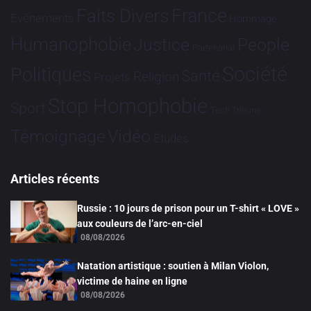
France
Faits Divers
Evénements
Hommage
Humanophobie
Justice
People
Partenariat
Société
Politiques
Santé
Religion
Projets
Stop Homophobie
Sport
Tech
Tribune
Vidéo
Témoignage
Études
Articles récents
Russie : 10 jours de prison pour un T-shirt « LOVE »
aux couleurs de l’arc-en-ciel
08/08/2026
Natation artistique : soutien à Milan Violon,
victime de haine en ligne
08/08/2026