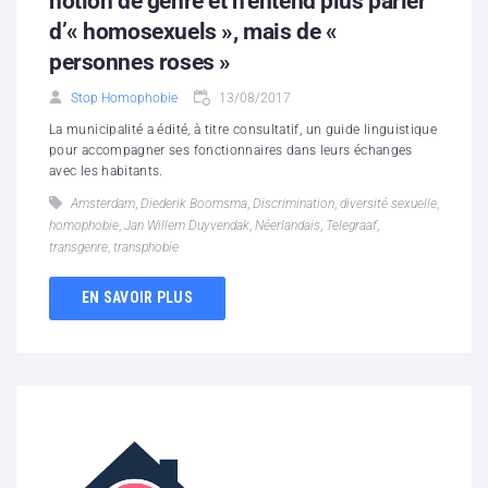
notion de genre et n’entend plus parler
d’« homosexuels », mais de «
personnes roses »
Stop Homophobie
13/08/2017
La municipalité a édité, à titre consultatif, un guide linguistique
pour accompagner ses fonctionnaires dans leurs échanges
avec les habitants.
Amsterdam
,
Diederik Boomsma
,
Discrimination
,
diversité sexuelle
,
homophobie
,
Jan Willem Duyvendak
,
Néerlandais
,
Telegraaf
,
transgenre
,
transphobie
EN SAVOIR PLUS