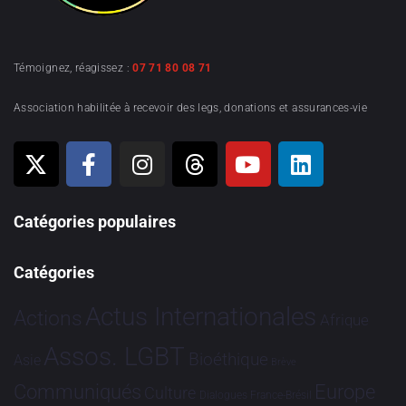
Témoignez, réagissez :
07 71 80 08 71
Association habilitée à recevoir des legs, donations et assurances-vie
Catégories populaires
Catégories
Actus Internationales
Actions
Afrique
Assos. LGBT
Bioéthique
Asie
Brève
Communiqués
Europe
Culture
Dialogues France-Brésil