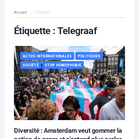
L’association
Accueil
Telegraaf
Contenus litigieux
Étiquette :
Telegraaf
Nous soutenir
ACTUS INTERNATIONALES
POLITIQUES
Boutique
SOCIÉTÉ
STOP HOMOPHOBIE
Partenaires
Contacts
Hébergement solidaire
Diversité : Amsterdam veut gommer la