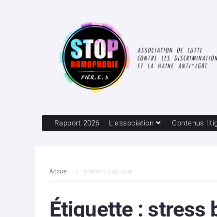
Rapport 2026
L’association
Contenus liti
Accueil
stress biologique
Étiquette :
stress 