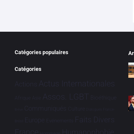
Catégories populaires
Ar
Catégories
Actus Internationales
Actions
Assos. LGBT
Bioéthique
Afrique
Asie
Communiqués
Culture
Dialogues France-
Brève
Faits Divers
Europe
Evénements
Brésil
France
Humanophobie
Hommage