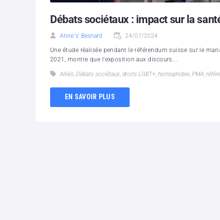
Débats sociétaux : impact sur la sant
Anne V. Besnard
24/07/2024
Une étude réalisée pendant le référendum suisse sur le mar
2021, montre que l'exposition aux discours...
Alliés
,
Débats sociétaux
,
droits LGBT+
,
homophobie
,
PMA
,
référ
EN SAVOIR PLUS