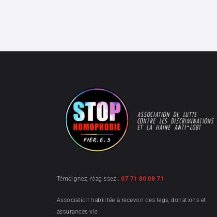
Témoignez, réagissez :
07 71 80 08 71
Association habilitée à recevoir des legs, donations et
assurances-vie