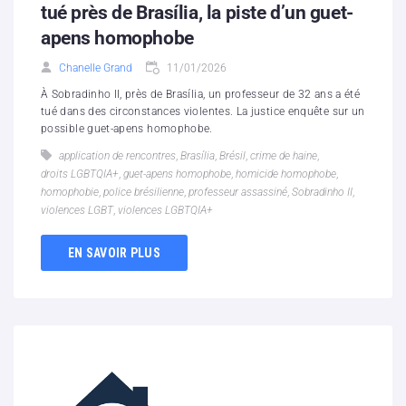
tué près de Brasília, la piste d’un guet-
apens homophobe
Chanelle Grand
11/01/2026
À Sobradinho II, près de Brasília, un professeur de 32 ans a été
tué dans des circonstances violentes. La justice enquête sur un
possible guet-apens homophobe.
application de rencontres
,
Brasília
,
Brésil
,
crime de haine
,
droits LGBTQIA+
,
guet-apens homophobe
,
homicide homophobe
,
homophobie
,
police brésilienne
,
professeur assassiné
,
Sobradinho II
,
violences LGBT
,
violences LGBTQIA+
EN SAVOIR PLUS