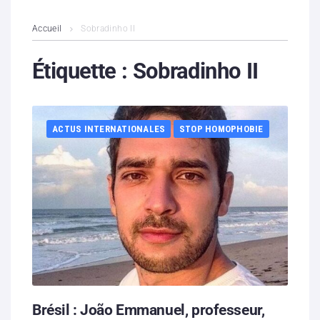
L’association
Accueil
Sobradinho II
Contenus litigieux
Étiquette :
Sobradinho II
Nous soutenir
ACTUS INTERNATIONALES
STOP HOMOPHOBIE
Boutique
Partenaires
Contacts
Hébergement solidaire
Brésil : João Emmanuel, professeur,