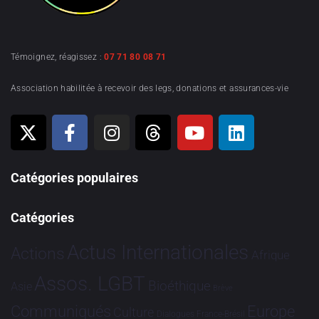
Témoignez, réagissez :
07 71 80 08 71
Association habilitée à recevoir des legs, donations et assurances-vie
Catégories populaires
Catégories
Actus Internationales
Actions
Afrique
Assos. LGBT
Bioéthique
Asie
Brève
Communiqués
Europe
Culture
Dialogues France-Brésil