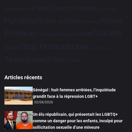
France
Faits Divers
Evénements
Hommage
Humanophobie
Justice
People
Partenariat
Société
Politiques
Santé
Religion
Projets
Stop Homophobie
Sport
Tech
Tribune
Vidéo
Témoignage
Études
Articles récents
Sénégal : huit femmes arrêtées, l’inquiétude
grandit face à la répression LGBT+
02/08/2026
Un élu républicain, qui présentait les LGBTQ+
comme un danger pour les enfants, inculpé pour
sollicitation sexuelle d’une mineure