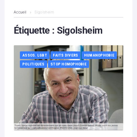
L’association
Accueil
Sigolsheim
Contenus litigieux
Étiquette :
Sigolsheim
Nous soutenir
ASSOS. LGBT
FAITS DIVERS
HUMANOPHOBIE
Boutique
POLITIQUES
STOP HOMOPHOBIE
Partenaires
Contacts
Hébergement solidaire