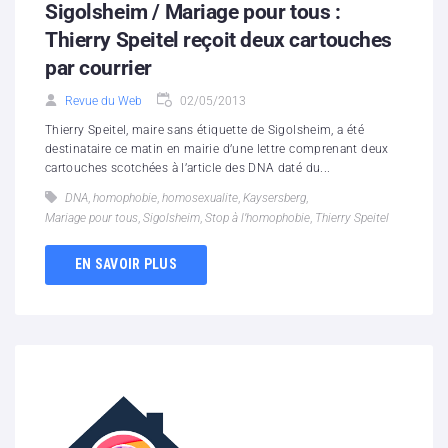
Sigolsheim / Mariage pour tous :
Thierry Speitel reçoit deux cartouches
par courrier
Revue du Web
02/05/2013
Thierry Speitel, maire sans étiquette de Sigolsheim, a été
destinataire ce matin en mairie d’une lettre comprenant deux
cartouches scotchées à l’article des DNA daté du...
DNA
,
homophobie
,
homosexualite
,
Kaysersberg
,
Mariage pour tous
,
Sigolsheim
,
Stop à l’homophobie
,
Thierry Speitel
EN SAVOIR PLUS