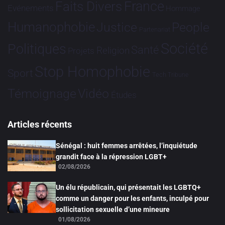
France
Faits Divers
Evénements
Hommage
Humanophobie
Justice
People
Partenariat
Société
Politiques
Santé
Religion
Projets
Stop Homophobie
Sport
Tech
Tribune
Vidéo
Témoignage
Études
Articles récents
Sénégal : huit femmes arrêtées, l’inquiétude
grandit face à la répression LGBT+
02/08/2026
Un élu républicain, qui présentait les LGBTQ+
comme un danger pour les enfants, inculpé pour
sollicitation sexuelle d’une mineure
01/08/2026