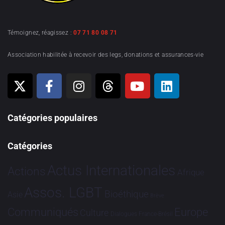
Témoignez, réagissez :
07 71 80 08 71
Association habilitée à recevoir des legs, donations et assurances-vie
Catégories populaires
Catégories
Actus Internationales
Actions
Afrique
Assos. LGBT
Bioéthique
Asie
Brève
Communiqués
Europe
Culture
Dialogues France-Brésil