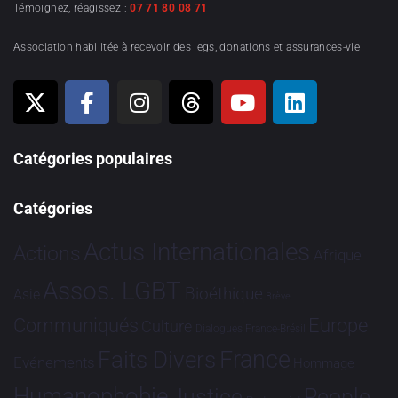
Témoignez, réagissez :
07 71 80 08 71
Association habilitée à recevoir des legs, donations et assurances-vie
Catégories populaires
Catégories
Actus Internationales
Actions
Afrique
Assos. LGBT
Bioéthique
Asie
Brève
Communiqués
Europe
Culture
Dialogues France-Brésil
France
Faits Divers
Evénements
Hommage
Humanophobie
Justice
People