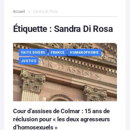
L’association
Accueil
Sandra Di Rosa
Contenus litigieux
Étiquette :
Sandra Di Rosa
Nous soutenir
FAITS DIVERS
FRANCE
HUMANOPHOBIE
Boutique
JUSTICE
Partenaires
Contacts
Hébergement solidaire
Cour d’assises de Colmar : 15 ans de
réclusion pour « les deux agresseurs
d’homosexuels »