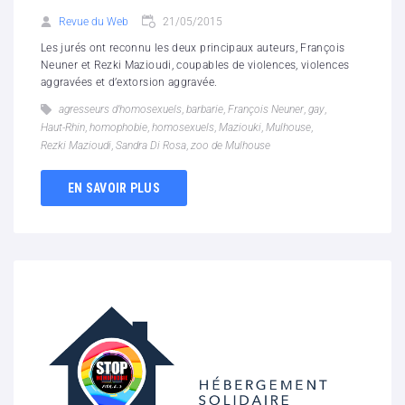
Revue du Web
21/05/2015
Les jurés ont reconnu les deux principaux auteurs, François
Neuner et Rezki Mazioudi, coupables de violences, violences
aggravées et d’extorsion aggravée.
agresseurs d’homosexuels
,
barbarie
,
François Neuner
,
gay
,
Haut-Rhin
,
homophobie
,
homosexuels
,
Maziouki
,
Mulhouse
,
Rezki Mazioudi
,
Sandra Di Rosa
,
zoo de Mulhouse
EN SAVOIR PLUS