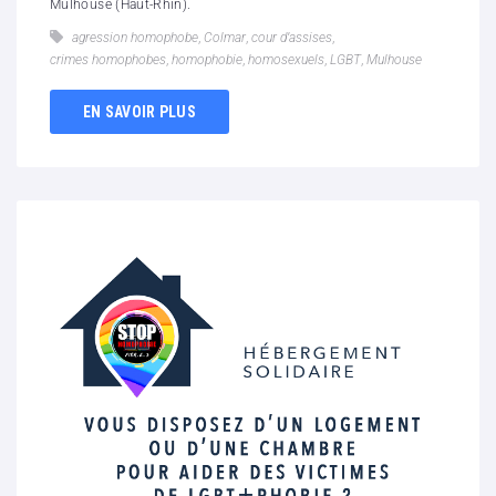
Mulhouse (Haut-Rhin).
agression homophobe
,
Colmar
,
cour d’assises
,
crimes homophobes
,
homophobie
,
homosexuels
,
LGBT
,
Mulhouse
EN SAVOIR PLUS