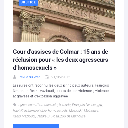
JUSTICE
Cour d’assises de Colmar : 15 ans de
réclusion pour « les deux agresseurs
d’homosexuels »
Revue du Web
21/05/2015
Les jurés ont reconnu les deux principaux auteurs, François
Neuner et Rezki Mazioudi, coupables de violences, violences
aggravées et d’extorsion aggravée.
agresseurs d’homosexuels
,
barbarie
,
François Neuner
,
gay
,
Haut-Rhin
,
homophobie
,
homosexuels
,
Maziouki
,
Mulhouse
,
Rezki Mazioudi
,
Sandra Di Rosa
,
zoo de Mulhouse