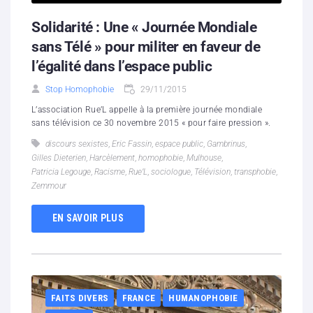
Solidarité : Une « Journée Mondiale
sans Télé » pour militer en faveur de
l’égalité dans l’espace public
Stop Homophobie
29/11/2015
L’association Rue’L appelle à la première journée mondiale
sans télévision ce 30 novembre 2015 « pour faire pression ».
discours sexistes
,
Eric Fassin
,
espace public
,
Gambrinus
,
Gilles Dieterien
,
Harcèlement
,
homophobie
,
Mulhouse
,
Patricia Legouge
,
Racisme
,
Rue’L
,
sociologue
,
Télévision
,
transphobie
,
Zemmour
EN SAVOIR PLUS
FAITS DIVERS
FRANCE
HUMANOPHOBIE