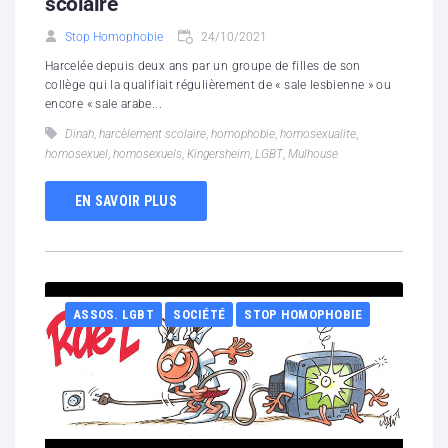
scolaire
Stop Homophobie
24/10/2021
Harcelée depuis deux ans par un groupe de filles de son
collège qui la qualifiait régulièrement de « sale lesbienne » ou
encore « sale arabe...
Dinah
,
harcèlement scolaire
,
homophobie
,
homosexualite
,
homosexuel
,
homosexuels
,
Kingersheim
,
LGBT
,
Mulhouse
EN SAVOIR PLUS
ASSOS. LGBT
SOCIÉTÉ
STOP HOMOPHOBIE