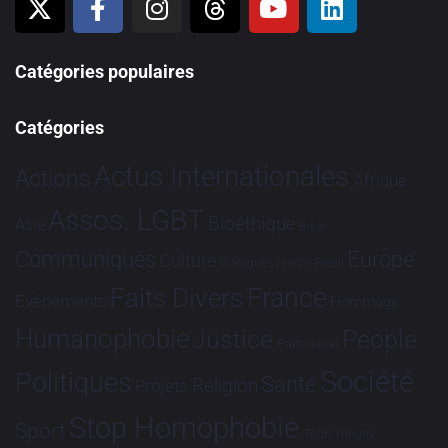
Catégories populaires
Catégories
Actus Internationales
Actions
Afrique
Assos. LGBT
Bioéthique
Asie
Brève
Communiqués
Europe
Culture
Dialogues France-Brésil
France
Faits Divers
Evénements
Hommage
Humanophobie
Justice
People
Partenariat
Société
Politiques
Santé
Religion
Projets
Stop Homophobie
Sport
Tech
Tribune