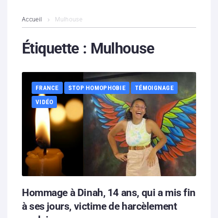
L’association
Accueil
Mulhouse
Contenus litigieux
Étiquette :
Mulhouse
Nous soutenir
FRANCE
STOP HOMOPHOBIE
TÉMOIGNAGE
Boutique
VIDÉO
Partenaires
Contacts
Hébergement solidaire
Hommage à Dinah, 14 ans, qui a mis fin
à ses jours, victime de harcèlement