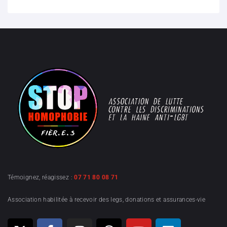
Témoignez, réagissez :
07 71 80 08 71
Association habilitée à recevoir des legs, donations et assurances-vie