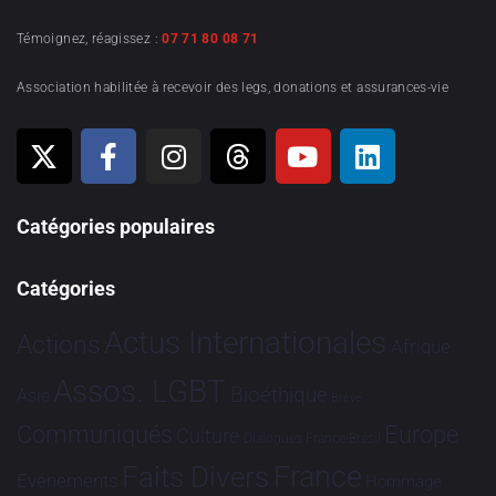
Témoignez, réagissez :
07 71 80 08 71
Association habilitée à recevoir des legs, donations et assurances-vie
Catégories populaires
Catégories
Actus Internationales
Actions
Afrique
Assos. LGBT
Bioéthique
Asie
Brève
Communiqués
Europe
Culture
Dialogues France-Brésil
France
Faits Divers
Evénements
Hommage