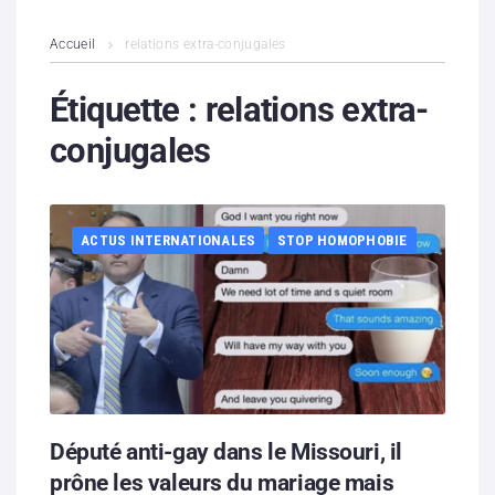
L’association
Accueil
relations extra-conjugales
Contenus litigieux
Étiquette :
relations extra-
conjugales
Nous soutenir
Boutique
ACTUS INTERNATIONALES
STOP HOMOPHOBIE
Partenaires
Contacts
Hébergement solidaire
Député anti-gay dans le Missouri, il
prône les valeurs du mariage mais