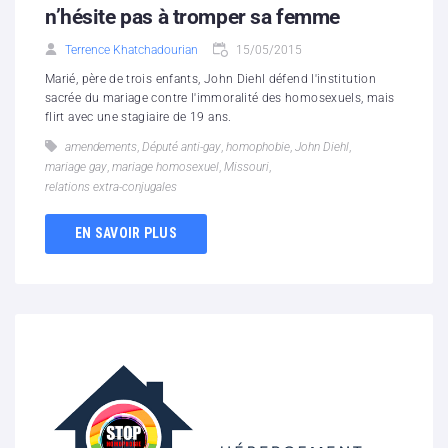
n’hésite pas à tromper sa femme
Terrence Khatchadourian
15/05/2015
Marié, père de trois enfants, John Diehl défend l'institution
sacrée du mariage contre l'immoralité des homosexuels, mais
flirt avec une stagiaire de 19 ans.
amendements
,
Député anti-gay
,
homophobie
,
John Diehl
,
mariage gay
,
mariage homosexuel
,
Missouri
,
relations extra-conjugales
EN SAVOIR PLUS