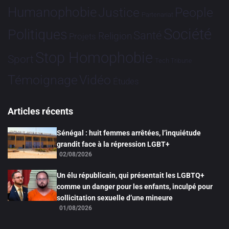
Humanophobie
Justice
People
Partenariat
Société
Politiques
Santé
Religion
Projets
Stop Homophobie
Sport
Tech
Tribune
Vidéo
Témoignage
Études
Articles récents
Sénégal : huit femmes arrêtées, l’inquiétude
grandit face à la répression LGBT+
02/08/2026
Un élu républicain, qui présentait les LGBTQ+
comme un danger pour les enfants, inculpé pour
sollicitation sexuelle d’une mineure
01/08/2026