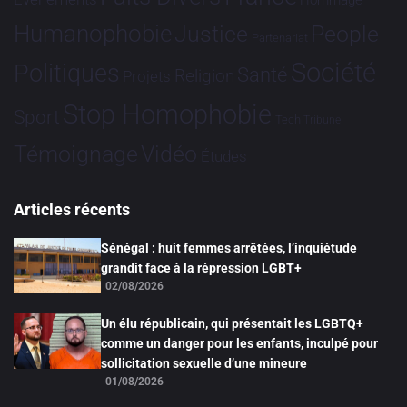
Hommage
Humanophobie
Justice
People
Partenariat
Société
Politiques
Santé
Religion
Projets
Stop Homophobie
Sport
Tech
Tribune
Vidéo
Témoignage
Études
Articles récents
Sénégal : huit femmes arrêtées, l’inquiétude
grandit face à la répression LGBT+
02/08/2026
Un élu républicain, qui présentait les LGBTQ+
comme un danger pour les enfants, inculpé pour
sollicitation sexuelle d’une mineure
01/08/2026