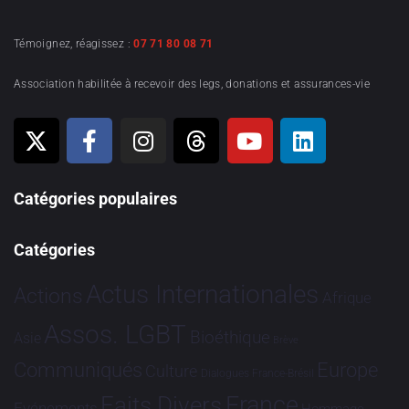
Témoignez, réagissez :
07 71 80 08 71
Association habilitée à recevoir des legs, donations et assurances-vie
Catégories populaires
Catégories
Actus Internationales
Actions
Afrique
Assos. LGBT
Bioéthique
Asie
Brève
Communiqués
Europe
Culture
Dialogues France-Brésil
France
Faits Divers
Evénements