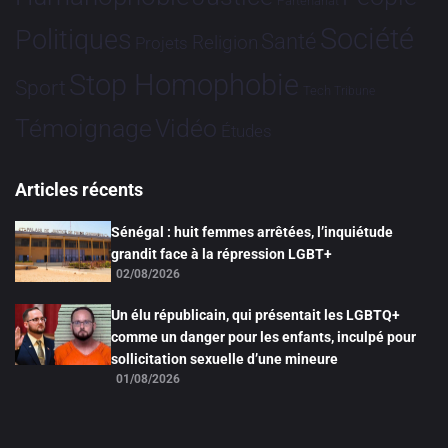
Partenariat
Société
Politiques
Santé
Religion
Projets
Stop Homophobie
Sport
Tech
Tribune
Vidéo
Témoignage
Études
Articles récents
Sénégal : huit femmes arrêtées, l’inquiétude
grandit face à la répression LGBT+
02/08/2026
Un élu républicain, qui présentait les LGBTQ+
comme un danger pour les enfants, inculpé pour
sollicitation sexuelle d’une mineure
01/08/2026