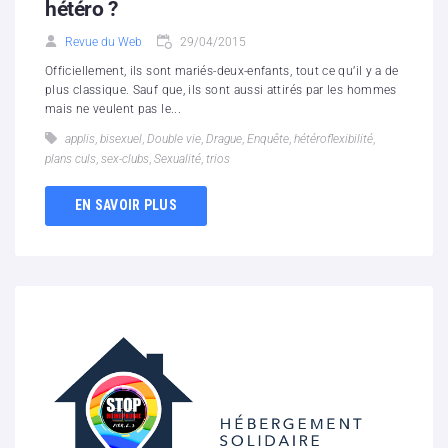
hétéro ?
Revue du Web
29/04/2015
Officiellement, ils sont mariés-deux-enfants, tout ce qu’il y a de
plus classique. Sauf que, ils sont aussi attirés par les hommes
mais ne veulent pas le...
applis
,
bisexuel
,
Double vie
,
Drague
,
Enquête
,
hétéroflexibilité
,
plans culs
,
sex-clubs
,
Sexualité
,
trios
EN SAVOIR PLUS