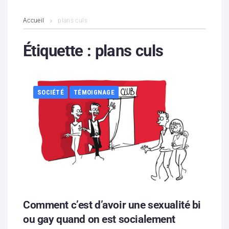
L’association
Accueil
plans culs
Contenus litigieux
Étiquette :
plans culs
Nous soutenir
SOCIÉTÉ
TÉMOIGNAGE
Boutique
Partenaires
Contacts
Hébergement solidaire
Comment c’est d’avoir une sexualité bi
ou gay quand on est socialement