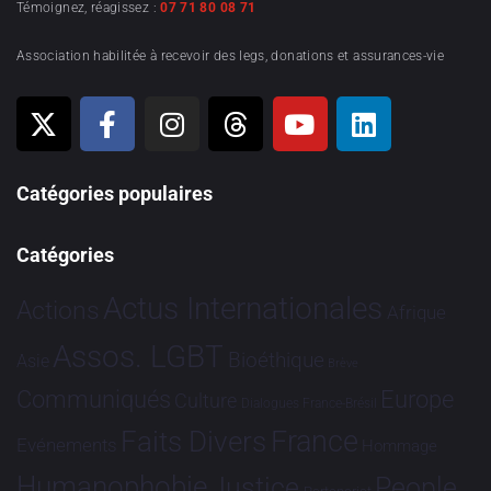
Témoignez, réagissez :
07 71 80 08 71
Association habilitée à recevoir des legs, donations et assurances-vie
Catégories populaires
Catégories
Actus Internationales
Actions
Afrique
Assos. LGBT
Bioéthique
Asie
Brève
Communiqués
Europe
Culture
Dialogues France-Brésil
France
Faits Divers
Evénements
Hommage
Humanophobie
Justice
People