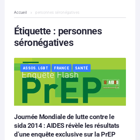
L’association
Accueil
personnes séronégatives
Contenus litigieux
Étiquette :
personnes
séronégatives
Nous soutenir
Boutique
ASSOS. LGBT
FRANCE
SANTÉ
Partenaires
Contacts
Hébergement solidaire
Journée Mondiale de lutte contre le
sida 2014 : AIDES révèle les résultats
d’une enquête exclusive sur la PrEP