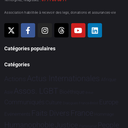
Témoignez, réagissez :
07 71 80 08 71
Association habilitée à recevoir des legs, donations et assurances-vie
Catégories populaires
Catégories
Actus Internationales
Actions
Afrique
Assos. LGBT
Bioéthique
Asie
Brève
Communiqués
Europe
Culture
Dialogues France-Brésil
France
Faits Divers
Evénements
Hommage
Humanophobie
Justice
People
Partenariat