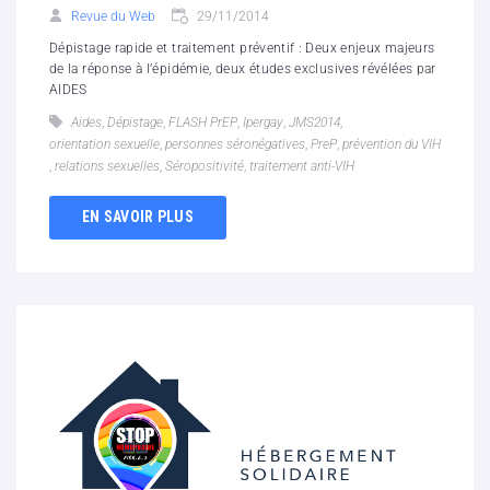
Revue du Web
29/11/2014
Dépistage rapide et traitement préventif : Deux enjeux majeurs
de la réponse à l’épidémie, deux études exclusives révélées par
AIDES
Aides
,
Dépistage
,
FLASH PrEP
,
Ipergay
,
JMS2014
,
orientation sexuelle
,
personnes séronégatives
,
PreP
,
prévention du VIH
,
relations sexuelles
,
Séropositivité
,
traitement anti-VIH
EN SAVOIR PLUS