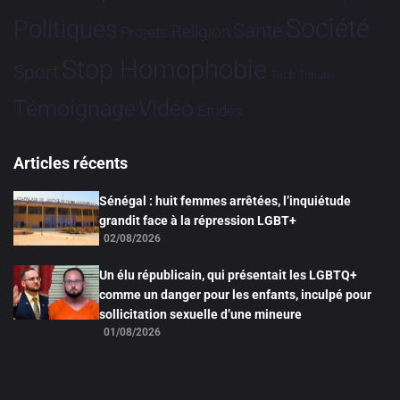
Société
Politiques
Santé
Religion
Projets
Stop Homophobie
Sport
Tech
Tribune
Vidéo
Témoignage
Études
Articles récents
Sénégal : huit femmes arrêtées, l’inquiétude
grandit face à la répression LGBT+
02/08/2026
Un élu républicain, qui présentait les LGBTQ+
comme un danger pour les enfants, inculpé pour
sollicitation sexuelle d’une mineure
01/08/2026