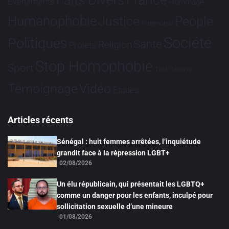
France
Faits Divers
Evénements
Hommage
Humanophobie
Justice
People
Partenariat
Société
Politiques
Santé
Religion
Projets
Stop Homophobie
Sport
Tech
Tribune
Vidéo
Témoignage
Études
Articles récents
Sénégal : huit femmes arrêtées, l’inquiétude
grandit face à la répression LGBT+
02/08/2026
Un élu républicain, qui présentait les LGBTQ+
comme un danger pour les enfants, inculpé pour
sollicitation sexuelle d’une mineure
01/08/2026