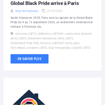
Global Black Pride arrive à Paris
Stop Homophobie
21/10/2025
Après Atlanta en 2024, Paris sera la capitale de la Global Black
Pride du 9 au 13 septembre 2026, un événement international
mettant à l’honneur les...
activisme LGBTQ
,
célébration LGBTQIA+
,
culture noire
,
diversité
,
droits LGBTQ
,
événement international
,
fierté LGBTQ
,
Global Black Pride 2026
,
inclusion
,
LGBTQIA+ noires
,
paris
,
Paris Marais
,
solidarité LGBTQ
,
Stop Homophobie
,
visibilité LGBTQ
EN SAVOIR PLUS