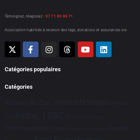
Témoignez, réagissez :
07 71 80 08 71
Association habilitée à recevoir des legs, donations et assurances-vie
Catégories populaires
Catégories
Actus Internationales
Actions
Afrique
Assos. LGBT
Bioéthique
Asie
Brève
Communiqués
Europe
Culture
Dialogues France-Brésil