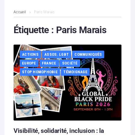
L’association
Accueil
Paris Marais
Contenus litigieux
Étiquette :
Paris Marais
Nous soutenir
ACTIONS
ASSOS. LGBT
COMMUNIQUÉS
Boutique
EUROPE
FRANCE
SOCIÉTÉ
Partenaires
STOP HOMOPHOBIE
TÉMOIGNAGE
Contacts
Hébergement solidaire
Visibilité, solidarité, inclusion : la