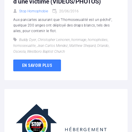
d’une victime (VIDEOS/PHOTOS)
Stop Homophobie
20/06/2016
Aux pancartes assurant que "l'homosexualité est un péché",
quelque 200 anges ont déployé des draps blancs, tels des
ailes, pour contenir le flot.
Buddy Dyer
,
Christopher Leinonen
,
hommage
,
homophobes
,
homosexualite
,
Jean Carlos Mendez
,
Matthew Shepard
,
Orlando
,
Osceola
,
Westboro Baptist Church
EN SAVOIR PLUS