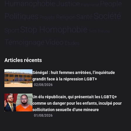
Humanophobie
Justice
People
Partenariat
Société
Politiques
Santé
Religion
Projets
Stop Homophobie
Sport
Tech
Tribune
Vidéo
Témoignage
Études
Articles récents
Sénégal : huit femmes arrêtées, l’inquiétude
grandit face à la répression LGBT+
02/08/2026
Un élu républicain, qui présentait les LGBTQ+
comme un danger pour les enfants, inculpé pour
sollicitation sexuelle d’une mineure
01/08/2026