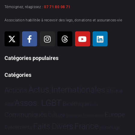
Témoignez, réagissez :
07 71 80 08 71
Association habilitée à recevoir des legs, donations et assurances-vie
Catégories populaires
Catégories
Actus Internationales
Actions
Afrique
Assos. LGBT
Bioéthique
Asie
Brève
Communiqués
Europe
Culture
Dialogues France-Brésil
France
Faits Divers
Evénements
Hommage