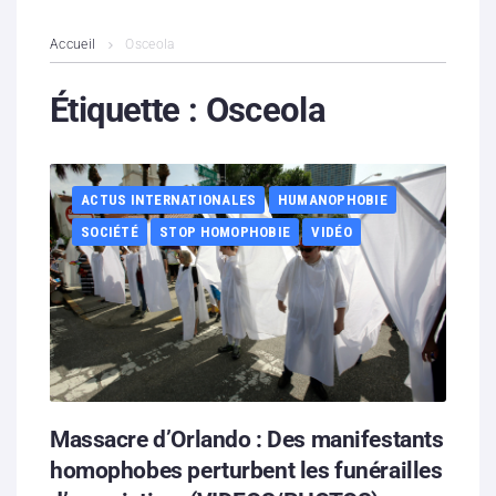
L’association
Accueil
Osceola
Contenus litigieux
Étiquette :
Osceola
Nous soutenir
ACTUS INTERNATIONALES
HUMANOPHOBIE
Boutique
SOCIÉTÉ
STOP HOMOPHOBIE
VIDÉO
Partenaires
Contacts
Hébergement solidaire
Massacre d’Orlando : Des manifestants
homophobes perturbent les funérailles