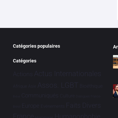
Catégories populaires
Ar
Catégories
Actus Internationales
Actions
Assos. LGBT
Bioéthique
Afrique
Asie
Communiqués
Culture
Dialogues France-
Brève
Faits Divers
Europe
Evénements
Brésil
France
Humanophobie
Hommage