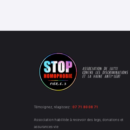
Témoignez, réagissez :
07 71 80 08 71
Association habilitée à recevoir des legs, donations et
assurances-vie