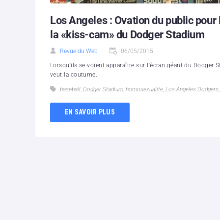
Los Angeles : Ovation du public pour 
la «kiss-cam» du Dodger Stadium
Revue du Web
06/05/2015
Lorsqu'ils se voient apparaître sur l'écran géant du Dodger
veut la coutume.
baseball
,
Dodger Stadium
,
homosexualite
,
Los Angeles Dodgers
EN SAVOIR PLUS