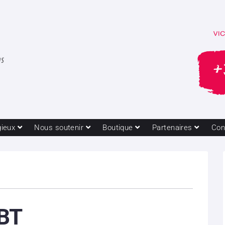
gieux
Nous soutenir
Boutique
Partenaires
Con
GBT