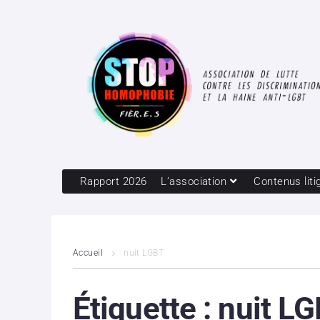
Rapport 2026
L’association
Contenus liti
Accueil
nuit LGBT
Étiquette :
nuit L