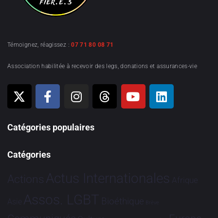
Témoignez, réagissez :
07 71 80 08 71
Association habilitée à recevoir des legs, donations et assurances-vie
Catégories populaires
Catégories
Actus Internationales
Actions
Afrique
Assos. LGBT
Bioéthique
Asie
Brève