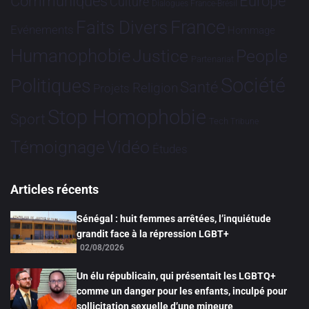
Communiqués
Europe
Culture
Dialogues France-Brésil
France
Faits Divers
Evénements
Hommage
Humanophobie
Justice
People
Partenariat
Société
Politiques
Santé
Religion
Projets
Stop Homophobie
Sport
Tech
Tribune
Vidéo
Témoignage
Études
Articles récents
Sénégal : huit femmes arrêtées, l’inquiétude
grandit face à la répression LGBT+
02/08/2026
Un élu républicain, qui présentait les LGBTQ+
comme un danger pour les enfants, inculpé pour
sollicitation sexuelle d’une mineure