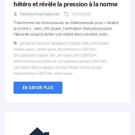
hétéro et révèle la pression à la norme
Terrence Khatchadourian
12/06/2026
Transformer les homosexuels en hétérosexuels pour « rétablir
la norme » : avec Jim Queen, l’animation française pousse
l’absurde jusqu’à révéler une réalité bien concrète, celle...
animation française
,
Bobbypills
,
Cannes 2026
,
chloroqueer
,
cinéma queer
,
culture queer
,
discrimination LGBTQIA+
,
film d’animation adulte
,
film Jim Queen
,
film LGBTQIA+
,
hétéronormativité
,
hétérose
,
homophobie
,
identité LGBTQIA+
,
Jim Queen
,
Marco Nguyen
,
Nicolas Athané
,
norme sociale
,
représentation LGBTQIA+
,
satire queer
EN SAVOIR PLUS