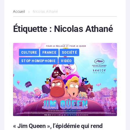
L’association
Accueil
Nicolas Athané
Contenus litigieux
Étiquette :
Nicolas Athané
Nous soutenir
CULTURE
FRANCE
SOCIÉTÉ
Boutique
STOP HOMOPHOBIE
VIDÉO
Partenaires
Contacts
Hébergement solidaire
« Jim Queen », l’épidémie qui rend