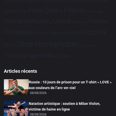
Communiqués
Europe
Culture
Dialogues France-Brésil
France
Faits Divers
Evénements
Hommage
Humanophobie
Justice
People
Partenariat
Société
Politiques
Santé
Religion
Projets
Stop Homophobie
Sport
Tech
Tribune
Vidéo
Témoignage
Études
Articles récents
Russie : 10 jours de prison pour un T-shirt « LOVE »
aux couleurs de l’arc-en-ciel
08/08/2026
Natation artistique : soutien à Milan Violon,
victime de haine en ligne
08/08/2026