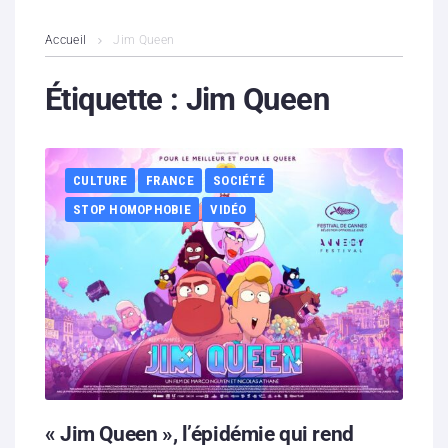
L’association
Accueil
Jim Queen
Contenus litigieux
Étiquette :
Jim Queen
Nous soutenir
CULTURE
FRANCE
SOCIÉTÉ
Boutique
STOP HOMOPHOBIE
VIDÉO
Partenaires
Contacts
Hébergement solidaire
« Jim Queen », l’épidémie qui rend