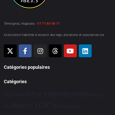
Témoignez, réagissez :
07 71 80 08 71
Association habilitée à recevoir des legs, donations et assurances-vie
Catégories populaires
Catégories
Actus Internationales
Actions
Afrique
Assos. LGBT
Bioéthique
Asie
Brève