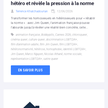
hétéro et révèle la pression à la norme
Terrence Khatchadourian
12/06/2026
Transformer les homosexuels en hétérosexuels pour « rétablir
la norme » : avec Jim Queen, l’animation française pousse
l’absurde jusqu’à révéler une réalité bien concrète, celle...
animation française
,
Bobbypills
,
Cannes 2026
,
chloroqueer
,
cinéma queer
,
culture queer
,
discrimination LGBTQIA+
,
film d’animation adulte
,
film Jim Queen
,
film LGBTQIA+
,
hétéronormativité
,
hétérose
,
homophobie
,
identité LGBTQIA+
,
Jim Queen
,
Marco Nguyen
,
Nicolas Athané
,
norme sociale
,
représentation LGBTQIA+
,
satire queer
EN SAVOIR PLUS