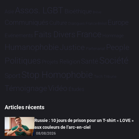
Assos. LGBT
Bioéthique
Asie
Brève
Communiqués
Europe
Culture
Dialogues France-Brésil
France
Faits Divers
Evénements
Hommage
Humanophobie
Justice
People
Partenariat
Société
Politiques
Santé
Religion
Projets
Stop Homophobie
Sport
Tech
Tribune
Vidéo
Témoignage
Études
Articles récents
Russie : 10 jours de prison pour un T-shirt « LOVE »
aux couleurs de l’arc-en-ciel
08/08/2026