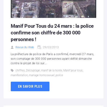
Manif Pour Tous du 24 mars : la police
confirme son chiffre de 300 000
personnes !
Revue du Web
29/03/2013
La préfecture de police de Paris a confirmé, mercredi 27 mars,
son comptage de 300 000 personnes ayant défilé dimanche
contre le projet de loi sur...
chiffres
,
Décryptage
,
manif de la honte
,
Manif pour tous
,
manifestation
,
mariage homosexuel
,
police
EN SAVOIR PLUS