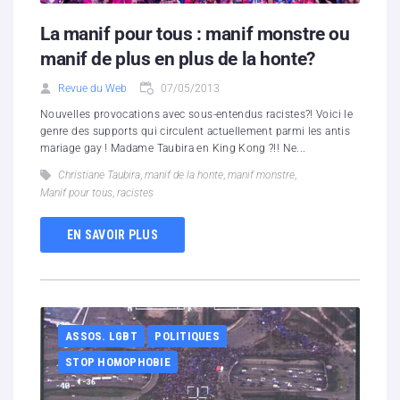
La manif pour tous : manif monstre ou
manif de plus en plus de la honte?
Revue du Web
07/05/2013
Nouvelles provocations avec sous-entendus racistes?! Voici le
genre des supports qui circulent actuellement parmi les antis
mariage gay ! Madame Taubira en King Kong ?!! Ne...
Christiane Taubira
,
manif de la honte
,
manif monstre
,
Manif pour tous
,
racistes
EN SAVOIR PLUS
ASSOS. LGBT
POLITIQUES
STOP HOMOPHOBIE