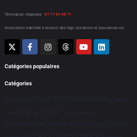
Témoignez, réagissez :
07 71 80 08 71
Association habilitée à recevoir des legs, donations et assurances-vie
Catégories populaires
Catégories
Actus Internationales
Actions
Afrique
Assos. LGBT
Bioéthique
Asie
Brève
Communiqués
Europe
Culture
Dialogues France-Brésil
France
Faits Divers
Evénements
Hommage