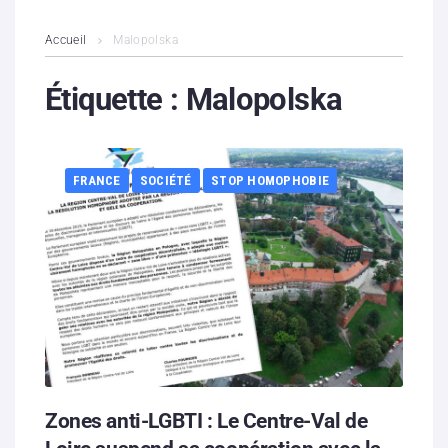
L’association
Accueil
Malopolska
Contenus litigieux
Étiquette :
Malopolska
Nous soutenir
FRANCE
SOCIÉTÉ
STOP HOMOPHOBIE
Boutique
Partenaires
Contacts
Hébergement solidaire
Zones anti-LGBTI : Le Centre-Val de