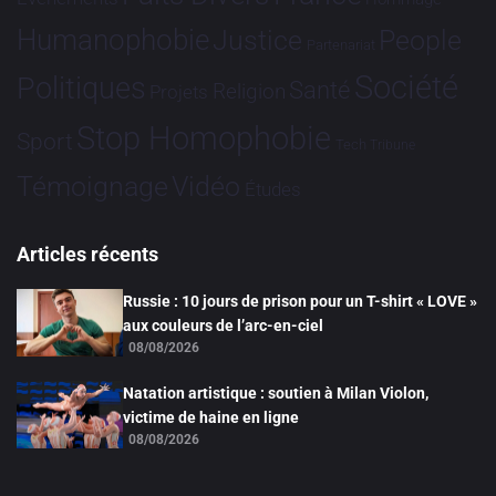
Humanophobie
Justice
People
Partenariat
Société
Politiques
Santé
Religion
Projets
Stop Homophobie
Sport
Tech
Tribune
Vidéo
Témoignage
Études
Articles récents
Russie : 10 jours de prison pour un T-shirt « LOVE »
aux couleurs de l’arc-en-ciel
08/08/2026
Natation artistique : soutien à Milan Violon,
victime de haine en ligne
08/08/2026