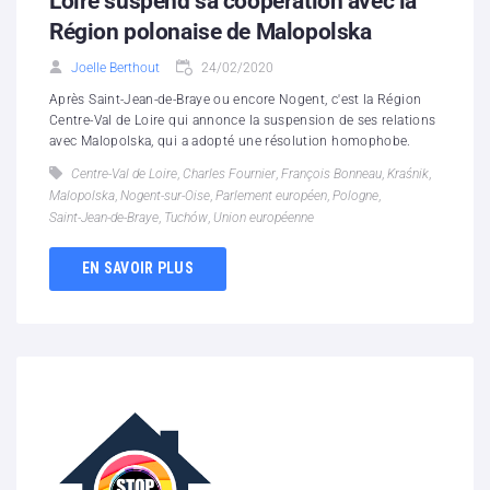
Loire suspend sa coopération avec la
Région polonaise de Malopolska
Joelle Berthout
24/02/2020
Après Saint-Jean-de-Braye ou encore Nogent, c'est la Région
Centre-Val de Loire qui annonce la suspension de ses relations
avec Malopolska, qui a adopté une résolution homophobe.
Centre-Val de Loire
,
Charles Fournier
,
François Bonneau
,
Kraśnik
,
Malopolska
,
Nogent-sur-Oise
,
Parlement européen
,
Pologne
,
Saint-Jean-de-Braye
,
Tuchów
,
Union européenne
EN SAVOIR PLUS