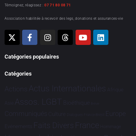
Témoignez, réagissez :
07 71 80 08 71
Association habilitée à recevoir des legs, donations et assurances-vie
Catégories populaires
Catégories
Actus Internationales
Actions
Afrique
Assos. LGBT
Bioéthique
Asie
Brève
Communiqués
Europe
Culture
Dialogues France-Brésil
France
Faits Divers
Evénements
Hommage