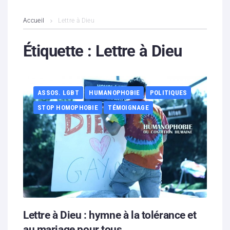
L’association
Accueil
Lettre à Dieu
Contenus litigieux
Étiquette :
Lettre à Dieu
Nous soutenir
ASSOS. LGBT
HUMANOPHOBIE
POLITIQUES
Boutique
STOP HOMOPHOBIE
TÉMOIGNAGE
Partenaires
Contacts
Hébergement solidaire
Lettre à Dieu : hymne à la tolérance et
au mariage pour tous