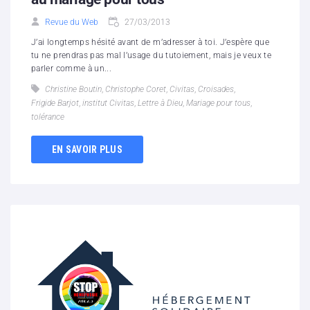
Revue du Web
27/03/2013
J’ai longtemps hésité avant de m’adresser à toi. J’espère que
tu ne prendras pas mal l’usage du tutoiement, mais je veux te
parler comme à un...
Christine Boutin
,
Christophe Coret
,
Civitas
,
Croisades
,
Frigide Barjot
,
institut Civitas
,
Lettre à Dieu
,
Mariage pour tous
,
tolérance
EN SAVOIR PLUS