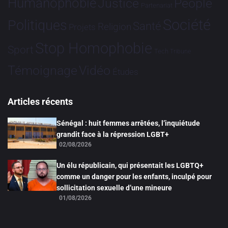
Humanophobie
Justice
People
Partenariat
Société
Politiques
Santé
Religion
Projets
Stop Homophobie
Sport
Tech
Tribune
Vidéo
Témoignage
Études
Articles récents
Sénégal : huit femmes arrêtées, l’inquiétude
grandit face à la répression LGBT+
02/08/2026
Un élu républicain, qui présentait les LGBTQ+
comme un danger pour les enfants, inculpé pour
sollicitation sexuelle d’une mineure
01/08/2026