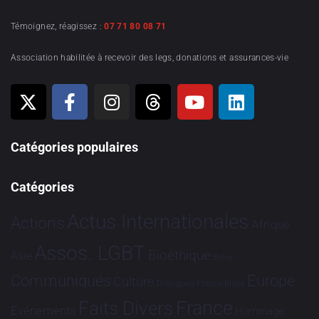
Témoignez, réagissez :
07 71 80 08 71
Association habilitée à recevoir des legs, donations et assurances-vie
Catégories populaires
Catégories
Actus Internationales
Actions
Afrique
Assos. LGBT
Bioéthique
Asie
Brève
Communiqués
Europe
Culture
Dialogues France-Brésil
France
Faits Divers
Evénements
Hommage