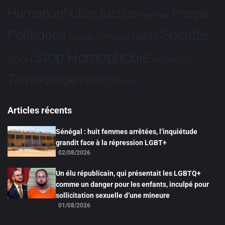
Humanophobie
Justice
People
Partenariat
Société
Politiques
Santé
Religion
Projets
Stop Homophobie
Sport
Tech
Tribune
Vidéo
Témoignage
Études
Articles récents
Sénégal : huit femmes arrêtées, l’inquiétude
grandit face à la répression LGBT+
02/08/2026
Un élu républicain, qui présentait les LGBTQ+
comme un danger pour les enfants, inculpé pour
sollicitation sexuelle d’une mineure
01/08/2026