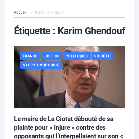
L’association
Accueil
Karim Ghendouf
Contenus litigieux
Étiquette :
Karim Ghendouf
Nous soutenir
FRANCE
JUSTICE
POLITIQUES
SOCIÉTÉ
Boutique
STOP HOMOPHOBIE
Partenaires
Contacts
Hébergement solidaire
Le maire de La Ciotat débouté de sa
plainte pour « injure » contre des
opposants qui l’interpellaient sur son «