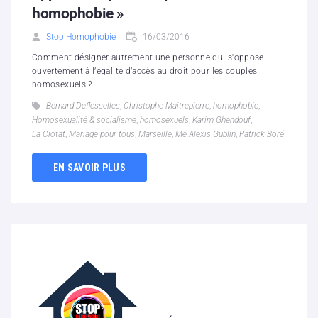
homophobie »
Stop Homophobie
16/03/2016
Comment désigner autrement une personne qui s'oppose
ouvertement à l’égalité d’accès au droit pour les couples
homosexuels ?
Bernard Deflesselles
,
Christophe Maitrepierre
,
homophobie
,
Homosexualité & socialisme
,
homosexuels
,
Karim Ghendouf
,
La Ciotat
,
Mariage pour tous
,
Marseille
,
Me Alexis Gublin
,
Patrick Boré
EN SAVOIR PLUS