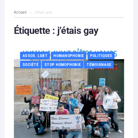
L’association
Accueil
j’étais gay
Contenus litigieux
Étiquette :
j’étais gay
Nous soutenir
ASSOS. LGBT
HUMANOPHOBIE
POLITIQUES
Boutique
SOCIÉTÉ
STOP HOMOPHOBIE
TÉMOIGNAGE
Partenaires
Contacts
Hébergement solidaire