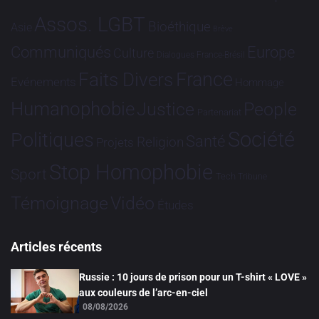
Assos. LGBT
Bioéthique
Asie
Brève
Communiqués
Europe
Culture
Dialogues France-Brésil
France
Faits Divers
Evénements
Hommage
Humanophobie
Justice
People
Partenariat
Société
Politiques
Santé
Religion
Projets
Stop Homophobie
Sport
Tech
Tribune
Vidéo
Témoignage
Études
Articles récents
Russie : 10 jours de prison pour un T-shirt « LOVE »
aux couleurs de l’arc-en-ciel
08/08/2026