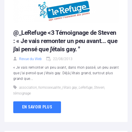
@_LeRefuge <3 Témoignage de Steven
: « Je vais remonter un peu avant... que
j'ai pensé que j'étais gay. "
Revue du Web
22/08/2013
« Je vais remonter un peu avant, dans mon passé, un peu avant
que j’ai pensé que j’étais gay. Déjà j’étais grand, surtout plus
grand que...
association
,
homosexualite
,
j'étais gay
,
LeRefuge
,
Steven
,
témoignage
EN SAVOIR PLUS