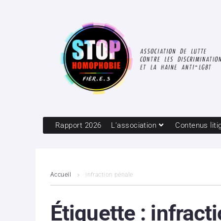
Rapport 2026
L’association
Contenus liti
Accueil
infraction pénale
Étiquette :
infract