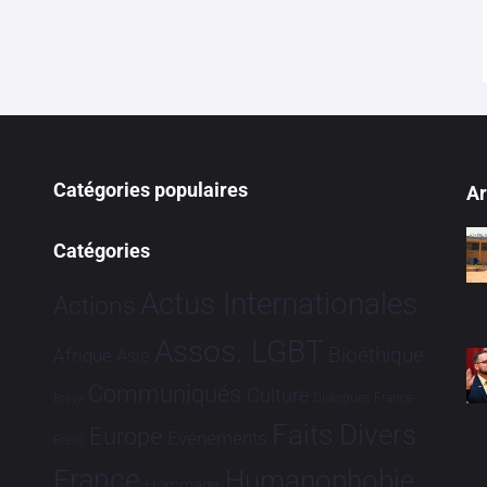
Catégories populaires
Ar
Catégories
Actus Internationales
Actions
Assos. LGBT
Bioéthique
Afrique
Asie
Communiqués
Culture
Dialogues France-
Brève
Faits Divers
Europe
Evénements
Brésil
France
Humanophobie
Hommage