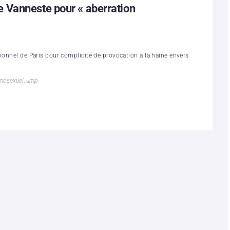
 Vanneste pour « aberration
ionnel de Paris pour complicité de provocation à la haine envers
mosexuel
,
ump