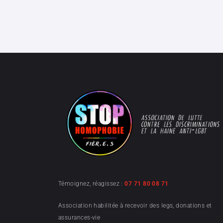
Témoignez, réagissez :
07 71 80 08 71
Association habilitée à recevoir des legs, donations et
assurances-vie