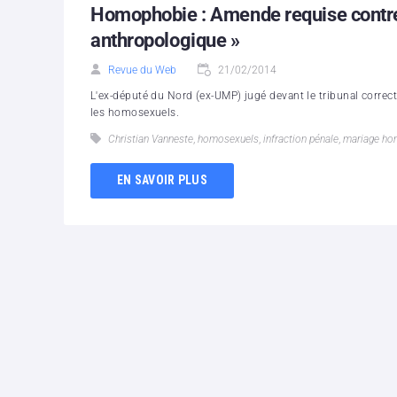
Homophobie : Amende requise contre
anthropologique »
Revue du Web
21/02/2014
L'ex-député du Nord (ex-UMP) jugé devant le tribunal correct
les homosexuels.
Christian Vanneste
,
homosexuels
,
infraction pénale
,
mariage ho
EN SAVOIR PLUS