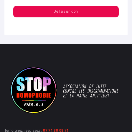
Je fais un don
Témoignez, réagissez :
07 71 80 08 71