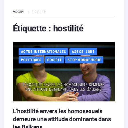
L’association
Accueil
hostilité
Contenus litigieux
Étiquette :
hostilité
Nous soutenir
ACTUS INTERNATIONALES
ASSOS. LGBT
Boutique
POLITIQUES
SOCIÉTÉ
STOP HOMOPHOBIE
Partenaires
Contacts
Hébergement solidaire
L’hostilité envers les homosexuels
demeure une attitude dominante dans
les Balkans