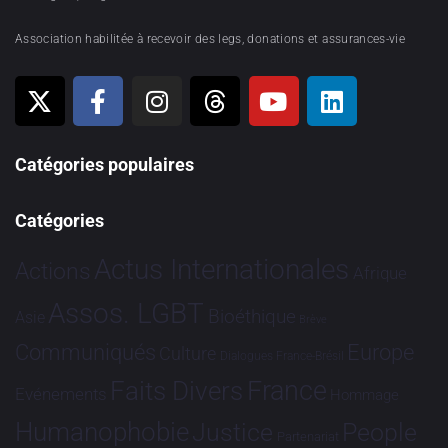
Association habilitée à recevoir des legs, donations et assurances-vie
Catégories populaires
Catégories
Actus Internationales
Actions
Afrique
Assos. LGBT
Bioéthique
Asie
Brève
Communiqués
Europe
Culture
Dialogues France-Brésil
France
Faits Divers
Evénements
Hommage
Humanophobie
Justice
People
Partenariat