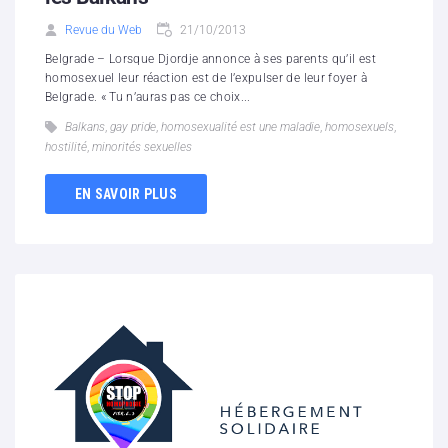
Revue du Web
21/10/2013
Belgrade – Lorsque Djordje annonce à ses parents qu’il est
homosexuel leur réaction est de l’expulser de leur foyer à
Belgrade. « Tu n’auras pas ce choix...
Balkans
,
gay pride
,
homosexualité est une maladie
,
homosexuels
,
hostilité
,
minorités sexuelles
EN SAVOIR PLUS