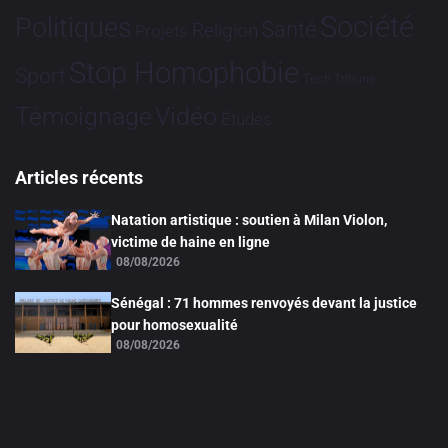
Société
Politiques
Santé
Religion
Projets
Stop Homophobie
Sport
Tech
Tribune
Vidéo
Témoignage
Études
Articles récents
Natation artistique : soutien à Milan Violon,
victime de haine en ligne
08/08/2026
Sénégal : 71 hommes renvoyés devant la justice
pour homosexualité
08/08/2026