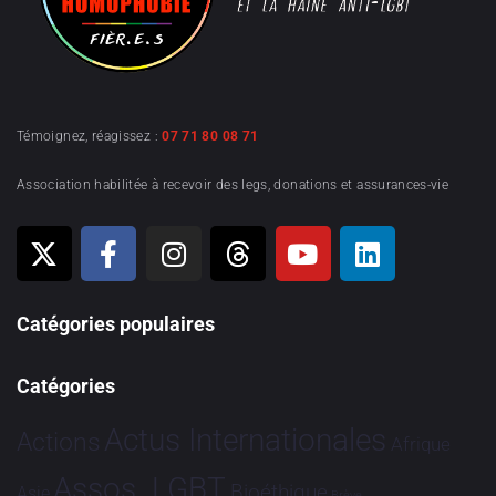
Témoignez, réagissez :
07 71 80 08 71
Association habilitée à recevoir des legs, donations et assurances-vie
Catégories populaires
Catégories
Actus Internationales
Actions
Afrique
Assos. LGBT
Bioéthique
Asie
Brève