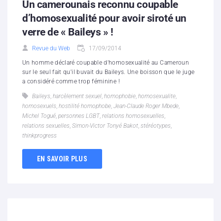
Un camerounais reconnu coupable
d’homosexualité pour avoir siroté un
verre de « Baileys » !
Revue du Web
17/09/2014
Un homme déclaré coupable d'homosexualité au Cameroun
sur le seul fait qu'il buvait du Baileys. Une boisson que le juge
a considéré comme trop féminine !
Baileys
,
harcèlement sexuel
,
homophobie
,
homosexualite
,
homosexuels
,
hostilité homophobe
,
Jean-Claude Roger Mbede
,
Michel Togué
,
personnes LGBT
,
relations homosexuelles
,
relations sexuelles
,
Simon-Victor Tonyé Bakot
,
stéréotypes
,
thinkprogress
EN SAVOIR PLUS