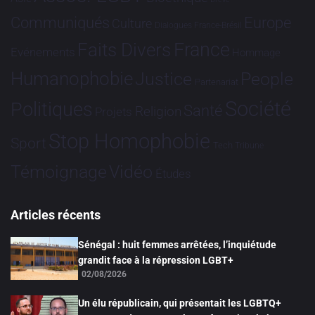
Communiqués
Europe
Culture
Dialogues France-Brésil
France
Faits Divers
Evénements
Hommage
Humanophobie
Justice
People
Partenariat
Société
Politiques
Santé
Religion
Projets
Stop Homophobie
Sport
Tech
Tribune
Vidéo
Témoignage
Études
Articles récents
Sénégal : huit femmes arrêtées, l’inquiétude
grandit face à la répression LGBT+
02/08/2026
Un élu républicain, qui présentait les LGBTQ+