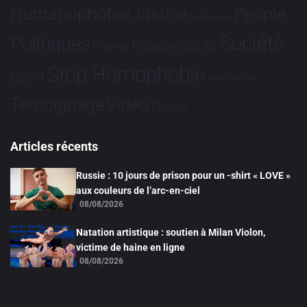
Humanophobie
Justice
People
Partenariat
Société
Politiques
Santé
Religion
Projets
Stop Homophobie
Sport
Tech
Tribune
Vidéo
Témoignage
Études
Articles récents
Russie : 10 jours de prison pour un -shirt « LOVE »
aux couleurs de l’arc-en-ciel
08/08/2026
Natation artistique : soutien à Milan Violon,
victime de haine en ligne
08/08/2026