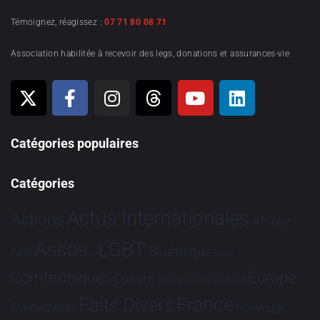
Témoignez, réagissez :
07 71 80 08 71
Association habilitée à recevoir des legs, donations et assurances-vie
Catégories populaires
Catégories
Actus Internationales
Actions
Afrique
Assos. LGBT
Bioéthique
Asie
Brève
Communiqués
Europe
Culture
Dialogues France-Brésil
France
Faits Divers
Evénements
Hommage