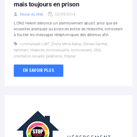
mais toujours en prison
Revue du Web
03/09/2014
L'ONG Helem dénonce un atermoiement abusif, ainsi que de
nouvelles pratiques au poste de police de Hobeiche, consistant
à fouiller les messages téléphoniques des détenus afin...
communauté LGBT
,
Émilie Mirna Kallas
,
Ghinwa Samhat
,
hammam
,
Hobeiche
,
homosexualite
,
homosexuels
,
ONG
,
orientation sexuelle
,
pédérastie
,
tribunal
EN SAVOIR PLUS