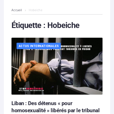
L’association
Accueil
Hobeiche
Contenus litigieux
Étiquette :
Hobeiche
Nous soutenir
ACTUS INTERNATIONALES
Boutique
Partenaires
Contacts
Hébergement solidaire
Liban : Des détenus « pour
homosexualité » libérés par le tribunal