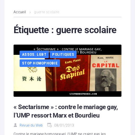
L’association
Accueil
guerre scolaire
Contenus litigieux
Étiquette :
guerre scolaire
Nous soutenir
ASSOS. LGBT
POLITIQUES
Boutique
STOP HOMOPHOBIE
Partenaires
Contacts
Hébergement solidaire
« Sectarisme » : contre le mariage gay,
l’UMP ressort Marx et Bourdieu
Revue du Web
08/01/2013
Contre le mariage homosexuel, l’UMP ne craint pas les