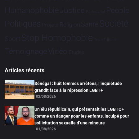
Humanophobie
Justice
People
Partenariat
Société
Politiques
Santé
Religion
Projets
Stop Homophobie
Sport
Tech
Tribune
Vidéo
Témoignage
Études
Articles récents
Sénégal : huit femmes arrêtées, l’inquiétude
grandit face à la répression LGBT+
02/08/2026
Un élu républicain, qui présentait les LGBTQ+
comme un danger pour les enfants, inculpé pour
sollicitation sexuelle d’une mineure
01/08/2026