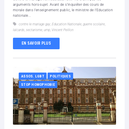
arguments hors-sujet. Avant de s’inquiéter des cours de
morale dans l’enseignement public, le ministre de l’Education
nationale...
contre le mariage gay
,
Education Nationale
,
guerre scolaire
,
laïcards
,
sectarisme
,
ump
,
Vincent Peillon
EN SAVOIR PLUS
ASSOS. LGBT
POLITIQUES
STOP HOMOPHOBIE