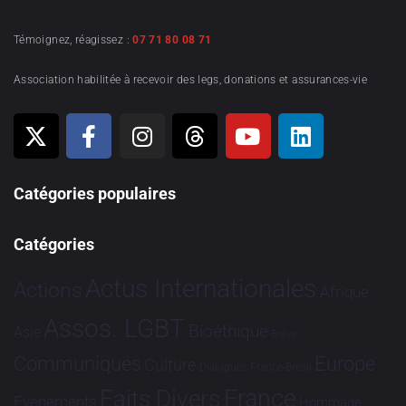
Témoignez, réagissez :
07 71 80 08 71
Association habilitée à recevoir des legs, donations et assurances-vie
Catégories populaires
Catégories
Actus Internationales
Actions
Afrique
Assos. LGBT
Bioéthique
Asie
Brève
Communiqués
Europe
Culture
Dialogues France-Brésil
France
Faits Divers
Evénements
Hommage