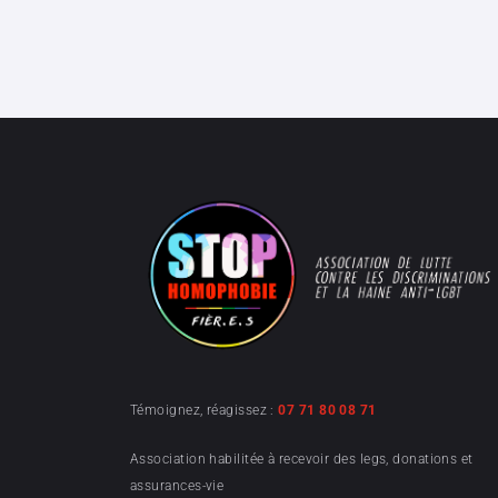
Témoignez, réagissez :
07 71 80 08 71
Association habilitée à recevoir des legs, donations et
assurances-vie