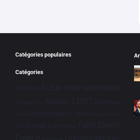
Catégories populaires
Ar
Catégories
Actus Internationales
Actions
Assos. LGBT
Bioéthique
Afrique
Asie
Communiqués
Culture
Dialogues France-
Brève
Faits Divers
Europe
Evénements
Brésil
France
Humanophobie
Hommage