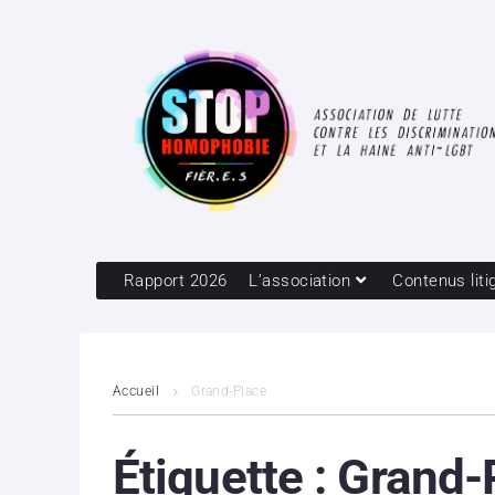
Rapport 2026
L’association
Contenus liti
Accueil
Grand-Place
Étiquette :
Grand-