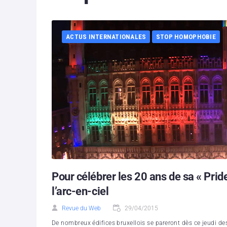
ACTUS INTERNATIONALES
STOP HOMOPHOBIE
Pour célébrer les 20 ans de sa « Prid
l’arc-en-ciel
Revue du Web
29/04/2015
De nombreux édifices bruxellois se pareront dès ce jeudi des 