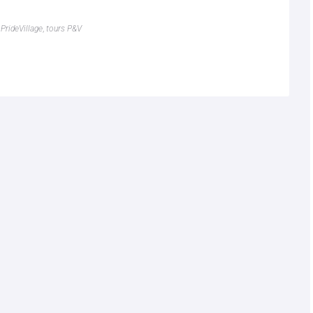
,
PrideVillage
,
tours P&V