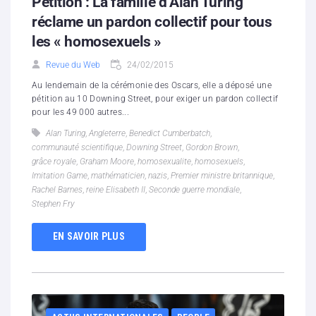
Pétition : La famille d’Alan Turing
réclame un pardon collectif pour tous
les « homosexuels »
Revue du Web
24/02/2015
Au lendemain de la cérémonie des Oscars, elle a déposé une
pétition au 10 Downing Street, pour exiger un pardon collectif
pour les 49 000 autres...
Alan Turing
,
Angleterre
,
Benedict Cumberbatch
,
communauté scientifique
,
Downing Street
,
Gordon Brown
,
grâce royale
,
Graham Moore
,
homosexualite
,
homosexuels
,
Imitation Game
,
mathématicien
,
nazis
,
Premier ministre britannique
,
Rachel Barnes
,
reine Elisabeth II
,
Seconde guerre mondiale
,
Stephen Fry
EN SAVOIR PLUS