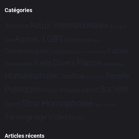
Catégories
Actus Internationales
Actions
Afrique
Assos. LGBT
Bioéthique
Asie
Brève
Communiqués
Europe
Culture
Dialogues France-Brésil
France
Faits Divers
Evénements
Hommage
Humanophobie
Justice
People
Partenariat
Société
Politiques
Santé
Religion
Projets
Stop Homophobie
Sport
Tech
Tribune
Vidéo
Témoignage
Études
Articles récents