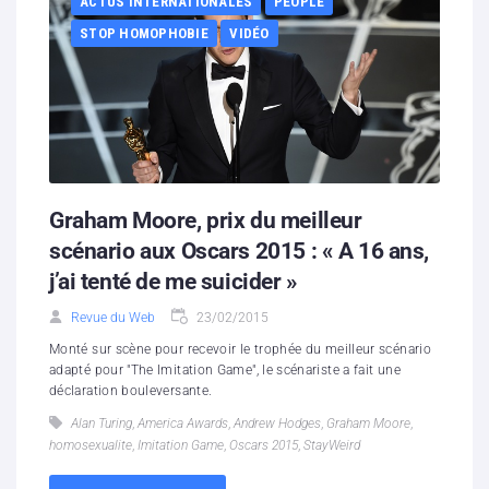
ACTUS INTERNATIONALES
PEOPLE
STOP HOMOPHOBIE
VIDÉO
Graham Moore, prix du meilleur
scénario aux Oscars 2015 : « A 16 ans,
j’ai tenté de me suicider »
Revue du Web
23/02/2015
Monté sur scène pour recevoir le trophée du meilleur scénario
adapté pour "The Imitation Game", le scénariste a fait une
déclaration bouleversante.
Alan Turing
,
America Awards
,
Andrew Hodges
,
Graham Moore
,
homosexualite
,
Imitation Game
,
Oscars 2015
,
StayWeird