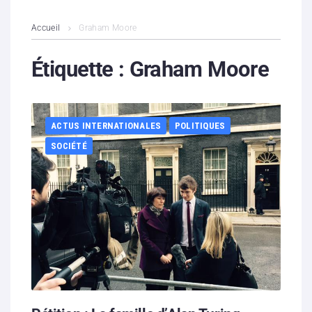
L’association
Accueil
Graham Moore
Contenus litigieux
Étiquette :
Graham Moore
Nous soutenir
ACTUS INTERNATIONALES
POLITIQUES
Boutique
SOCIÉTÉ
Partenaires
Contacts
Hébergement solidaire