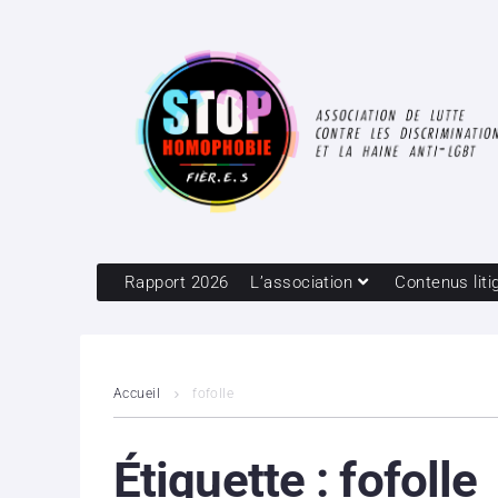
Rapport 2026
L’association
Contenus liti
Accueil
fofolle
Étiquette :
fofolle