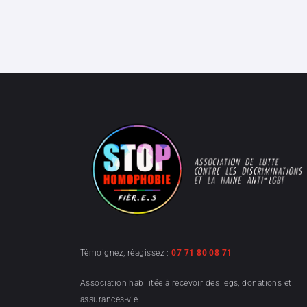
Témoignez, réagissez :
07 71 80 08 71
Association habilitée à recevoir des legs, donations et
assurances-vie