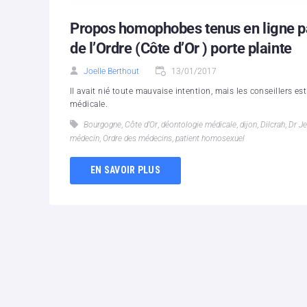
Propos homophobes tenus en ligne par
de l’Ordre (Côte d’Or ) porte plainte
Joelle Berthout
13/01/2017
Il avait nié toute mauvaise intention, mais les conseillers e
médicale.
Bourgogne
,
Côte d’Or
,
déontologie médicale
,
dijon
,
Dilcrah
,
Dr J
médecin
,
Ordre des médecins
,
patient homosexuel
EN SAVOIR PLUS