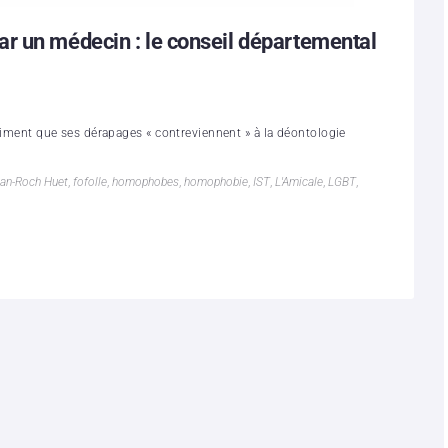
 un médecin : le conseil départemental
stiment que ses dérapages « contreviennent » à la déontologie
ean-Roch Huet
,
fofolle
,
homophobes
,
homophobie
,
IST
,
L'Amicale
,
LGBT
,