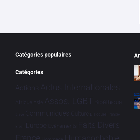
Catégories populaires
Ar
Catégories
Actus Internationales
Actions
Assos. LGBT
Bioéthique
Afrique
Asie
Communiqués
Culture
Dialogues France-
Brève
Faits Divers
Europe
Evénements
Brésil
France
Humanophobie
Hommage