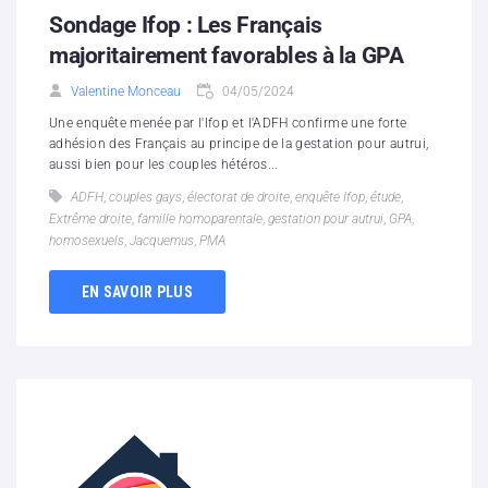
Sondage Ifop : Les Français
majoritairement favorables à la GPA
Valentine Monceau
04/05/2024
Une enquête menée par l'Ifop et l'ADFH confirme une forte
adhésion des Français au principe de la gestation pour autrui,
aussi bien pour les couples hétéros...
ADFH
,
couples gays
,
électorat de droite
,
enquête Ifop
,
étude
,
Extrême droite
,
famille homoparentale
,
gestation pour autrui
,
GPA
,
homosexuels
,
Jacquemus
,
PMA
EN SAVOIR PLUS