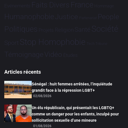
France
Faits Divers
Evénements
Hommage
Humanophobie
Justice
People
Partenariat
Société
Politiques
Santé
Religion
Projets
Stop Homophobie
Sport
Tech
Tribune
Vidéo
Témoignage
Études
Articles récents
Sénégal : huit femmes arrêtées, l’inquiétude
grandit face à la répression LGBT+
02/08/2026
Un élu républicain, qui présentait les LGBTQ+
comme un danger pour les enfants, inculpé pour
sollicitation sexuelle d’une mineure
01/08/2026