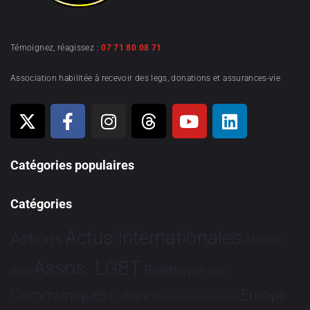
Témoignez, réagissez :
07 71 80 08 71
Association habilitée à recevoir des legs, donations et assurances-vie
Catégories populaires
Catégories
Actus Internationales
Actions
Afrique
Assos. LGBT
Bioéthique
Asie
Brève
Communiqués
Europe
Culture
Dialogues France-Brésil