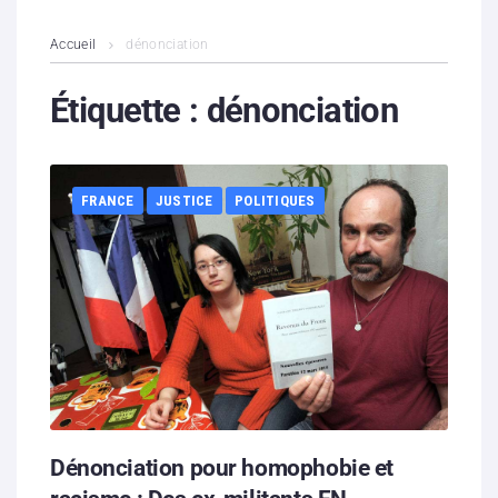
L’association
Accueil
dénonciation
Contenus litigieux
Étiquette :
dénonciation
Nous soutenir
FRANCE
JUSTICE
POLITIQUES
Boutique
Partenaires
Contacts
Hébergement solidaire
Dénonciation pour homophobie et