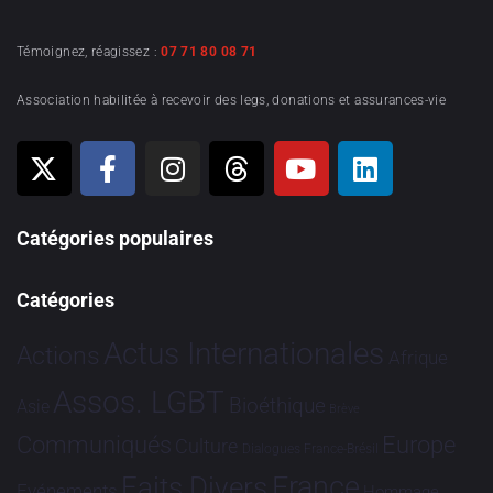
Témoignez, réagissez :
07 71 80 08 71
Association habilitée à recevoir des legs, donations et assurances-vie
Catégories populaires
Catégories
Actus Internationales
Actions
Afrique
Assos. LGBT
Bioéthique
Asie
Brève
Communiqués
Europe
Culture
Dialogues France-Brésil
France
Faits Divers
Evénements
Hommage