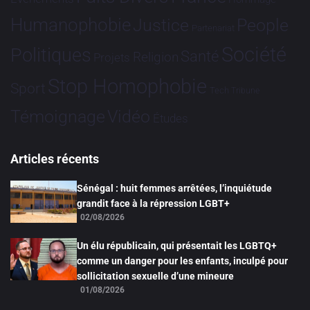
Humanophobie
Justice
People
Partenariat
Société
Politiques
Santé
Religion
Projets
Stop Homophobie
Sport
Tech
Tribune
Vidéo
Témoignage
Études
Articles récents
Sénégal : huit femmes arrêtées, l’inquiétude
grandit face à la répression LGBT+
02/08/2026
Un élu républicain, qui présentait les LGBTQ+
comme un danger pour les enfants, inculpé pour
sollicitation sexuelle d’une mineure
01/08/2026