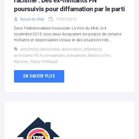
racisme : Des ex-militants FN
poursuivis pour diffamation par le parti
Revue du Web
19/01/2015
Dans l’hebdomadaire toulousain La Voix du Midi, le 4
novembre 2013, tous deux évoquaient les propos de certains
militants et responsables locaux et des situations très...
antisémites
,
antisystème
,
dénonciation
,
diffamation
,
ex-militants FN
,
fn
,
homophobes
,
homophobie
,
Marine Le Pen
,
Racisme
,
Thierry Portheault
EN SAVOIR PLUS