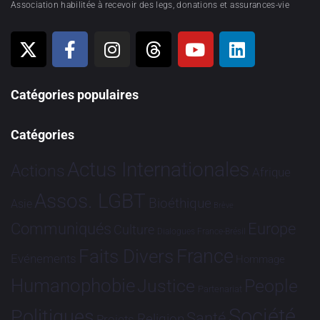
Association habilitée à recevoir des legs, donations et assurances-vie
Catégories populaires
Catégories
Actus Internationales
Actions
Afrique
Assos. LGBT
Bioéthique
Asie
Brève
Communiqués
Europe
Culture
Dialogues France-Brésil
France
Faits Divers
Evénements
Hommage
Humanophobie
Justice
People
Partenariat
Société
Politiques
Santé
Religion
Projets