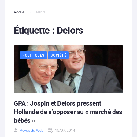
L’association
Accueil
Delors
Contenus litigieux
Étiquette :
Delors
Nous soutenir
POLITIQUES
SOCIÉTÉ
Boutique
Partenaires
Contacts
Hébergement solidaire
GPA : Jospin et Delors pressent
Hollande de s’opposer au « marché des
bébés »
Revue du Web
15/07/2014