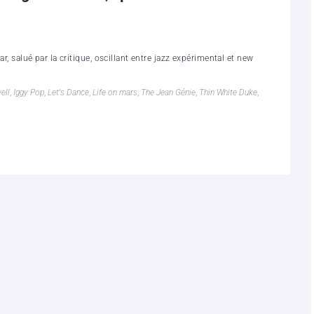
ar, salué par la critique, oscillant entre jazz expérimental et new
ell
,
Iggy Pop
,
Let's Dance
,
Life on mars
,
The Jean Génie
,
Thin White Duke
,