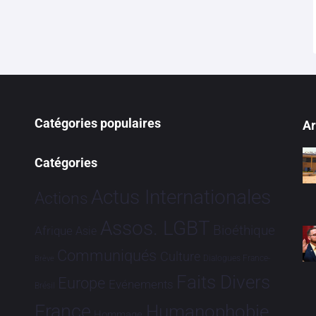
Catégories populaires
Ar
Catégories
Actus Internationales
Actions
Assos. LGBT
Bioéthique
Afrique
Asie
Communiqués
Culture
Dialogues France-
Brève
Faits Divers
Europe
Evénements
Brésil
France
Humanophobie
Hommage