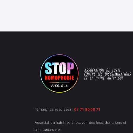
Témoignez, réagissez :
07 71 80 08 71
Association habilitée à recevoir des legs, donations et
assurances-vie