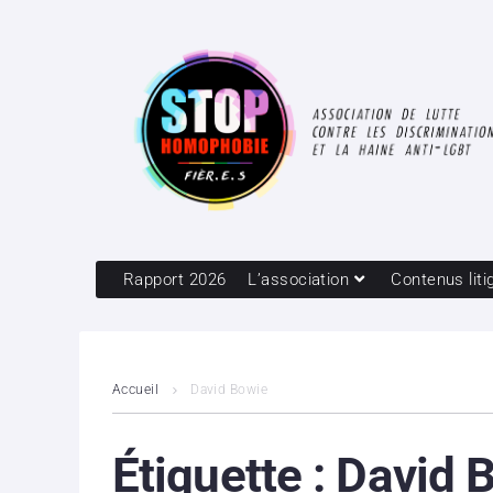
Rapport 2026
L’association
Contenus liti
Accueil
David Bowie
Étiquette :
David 