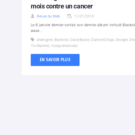
mois contre un cancer
Revue du Web
11/01/2016
Le 8 janvier dernier sortait son dernier album intitulé Blackst
wave...
androgyne
,
Blackstar
,
David Bowie
,
Diamond Dogs
,
Georges Orw
Tin Machine
,
Young Americans
EN SAVOIR PLUS