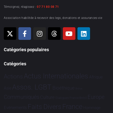
Témoignez, réagissez :
07 71 80 08 71
Association habilitée à recevoir des legs, donations et assurances-vie
Catégories populaires
Catégories
Actus Internationales
Actions
Afrique
Assos. LGBT
Bioéthique
Asie
Brève
Communiqués
Europe
Culture
Dialogues France-Brésil
France
Faits Divers
Evénements
Hommage