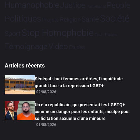
Humanophobie
Justice
People
Partenariat
Société
Politiques
Santé
Religion
Projets
Stop Homophobie
Sport
Tech
Tribune
Vidéo
Témoignage
Études
Articles récents
Sénégal : huit femmes arrêtées, l’inquiétude
grandit face à la répression LGBT+
02/08/2026
Un élu républicain, qui présentait les LGBTQ+
comme un danger pour les enfants, inculpé pour
sollicitation sexuelle d’une mineure
01/08/2026