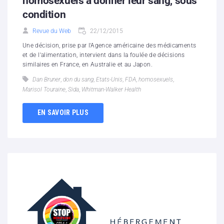
homosexuels à donner leur sang, sous
condition
Revue du Web
22/12/2015
Une décision, prise par l'Agence américaine des médicaments
et de l'alimentation, intervient dans la foulée de décisions
similaires en France, en Australie et au Japon.
Dan Bruner
,
don du sang
,
Etats-Unis
,
FDA
,
homosexuels
,
Marisol Touraine
,
Sida
,
Whitman-Walker Health
EN SAVOIR PLUS