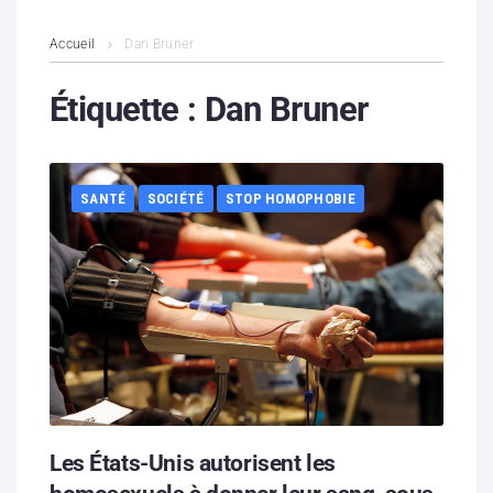
L’association
Accueil
Dan Bruner
Contenus litigieux
Étiquette :
Dan Bruner
Nous soutenir
SANTÉ
SOCIÉTÉ
STOP HOMOPHOBIE
Boutique
Partenaires
Contacts
Hébergement solidaire
Les États-Unis autorisent les