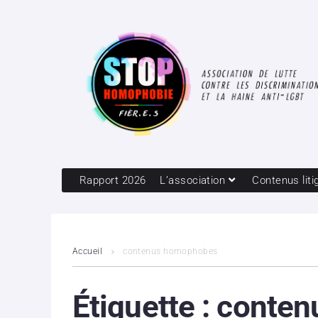
Rapport 2026
L’association
Contenus liti
Accueil
contenus homophobes
Étiquette :
conten