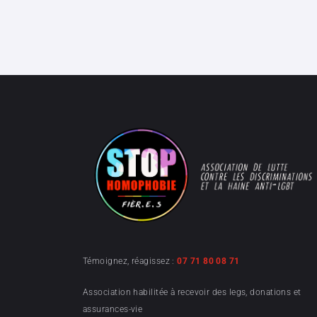
Témoignez, réagissez :
07 71 80 08 71
Association habilitée à recevoir des legs, donations et
assurances-vie