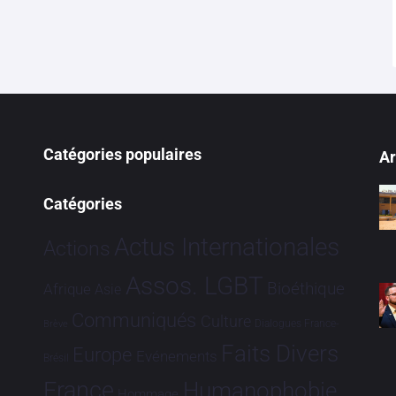
Catégories populaires
Ar
Catégories
Actus Internationales
Actions
Assos. LGBT
Bioéthique
Afrique
Asie
Communiqués
Culture
Dialogues France-
Brève
Faits Divers
Europe
Evénements
Brésil
France
Humanophobie
Hommage