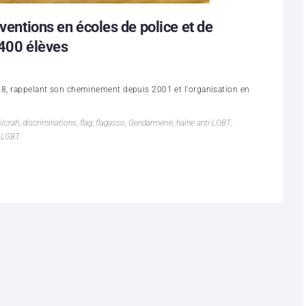
rventions en écoles de police et de
 400 élèves
018, rappelant son cheminement depuis 2001 et l'organisation en
ilcrah
,
discriminations
,
flag
,
flagasso
,
Gendarmerie
,
haine anti-LGBT
,
s LGBT