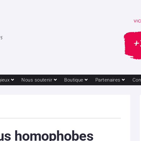
gieux
Nous soutenir
Boutique
Partenaires
Con
us homophobes