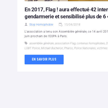
En 2017, Flag ! aura effectué 42 inte
gendarmerie et sensibilisé plus de 6
Stop Homophobie
15/04/2018
L'association a tenu son Assemblée générale, ce 14 avril 2
juin prochain de l'EGPA à Paris.
assemblée générale
,
association Flag
,
contenus homophobes
,
D
LGBT Police
,
Michaël Bucheron
,
Pharos
,
Police Nationales
,
victime
EN SAVOIR PLUS