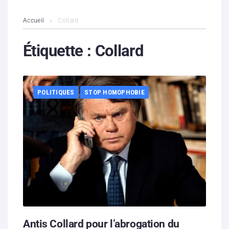
L’association
Accueil
Collard
Contenus litigieux
Étiquette :
Collard
Nous soutenir
POLITIQUES
STOP HOMOPHOBIE
Boutique
Partenaires
Contacts
Hébergement solidaire
Antis Collard pour l’abrogation du