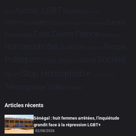
Assos. LGBT
Bioéthique
Asie
Brève
Communiqués
Europe
Culture
Dialogues France-Brésil
France
Faits Divers
Evénements
Hommage
Humanophobie
Justice
People
Partenariat
Société
Politiques
Santé
Religion
Projets
Stop Homophobie
Sport
Tech
Tribune
Vidéo
Témoignage
Études
Articles récents
Sénégal : huit femmes arrêtées, l’inquiétude
grandit face à la répression LGBT+
02/08/2026