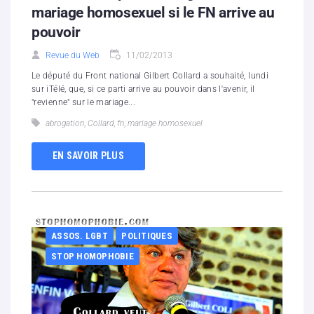
mariage homosexuel si le FN arrive au
pouvoir
Revue du Web
11/02/2013
Le député du Front national Gilbert Collard a souhaité, lundi
sur iTélé, que, si ce parti arrive au pouvoir dans l'avenir, il
"revienne" sur le mariage...
abrogation
,
Collard
,
fn
,
mariage homosexuel
EN SAVOIR PLUS
ASSOS. LGBT
POLITIQUES
STOP HOMOPHOBIE