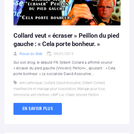
Collard veut « écraser » Peillon du pied
gauche : « Cela porte bonheur. »
Revue du Web
09/01/2013
Sur son blog, le député FN Gilbert Collard a affirmé vouloir
« écraser du pied gauche (Vincent) Peillon« , ajoutant : « Cela
porte bonheur. » Le socialiste David Assouline...
anti-catholique
,
Collard
,
David Assouline
,
Gilbert Collard
,
manifeecole et mariage pour tousstation
,
Mariage pour tous
,
terrorisme anti-chrétien
,
UMP Luc Chate
,
Vincent Peillon
EN SAVOIR PLUS