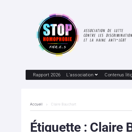
Rapport 2026
L’association
Contenus liti
Accueil
Claire Bauchart
Étiquette :
Claire 