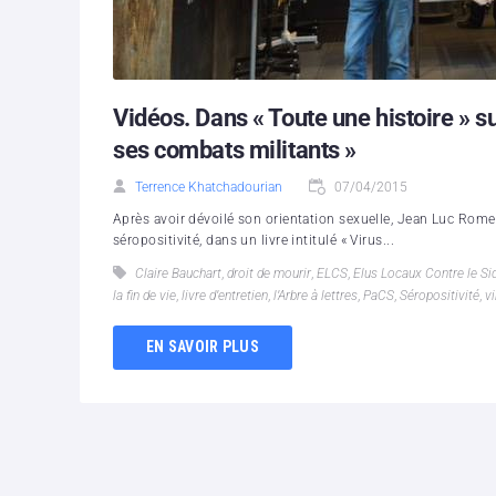
Vidéos. Dans « Toute une histoire » 
ses combats militants »
Terrence Khatchadourian
07/04/2015
Après avoir dévoilé son orientation sexuelle, Jean Luc Romer
séropositivité, dans un livre intitulé « Virus...
Claire Bauchart
,
droit de mourir
,
ELCS
,
Elus Locaux Contre le Si
la fin de vie
,
livre d’entretien
,
l’Arbre à lettres
,
PaCS
,
Séropositivité
,
vi
EN SAVOIR PLUS