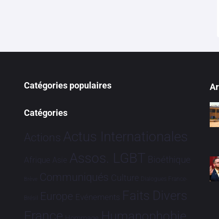
Catégories populaires
Ar
Catégories
Actus Internationales
Actions
Assos. LGBT
Bioéthique
Afrique
Asie
Communiqués
Culture
Dialogues France-
Brève
Faits Divers
Europe
Evénements
Brésil
France
Humanophobie
Hommage