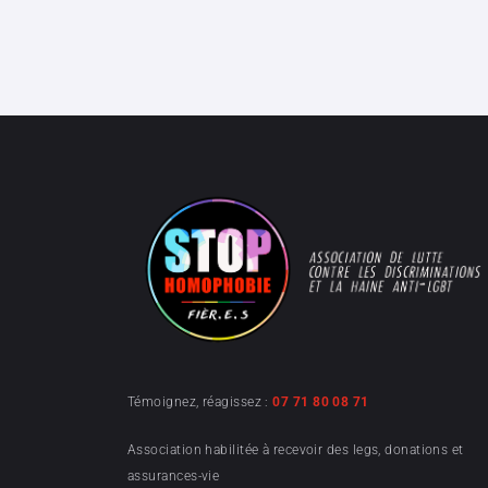
Témoignez, réagissez :
07 71 80 08 71
Association habilitée à recevoir des legs, donations et
assurances-vie