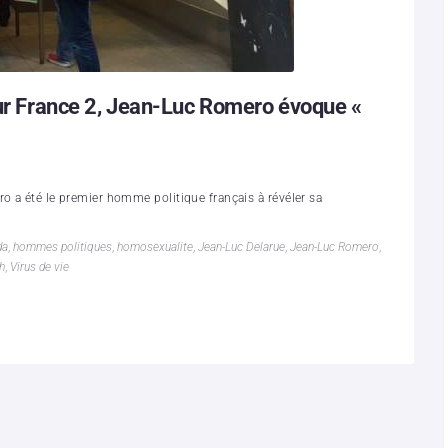
sur France 2, Jean-Luc Romero évoque «
o a été le premier homme politique français à révéler sa
da
,
hommes politiques
,
homosexualite
,
Jean-Luc Delarue
,
Jean-Luc Romero
,
h
,
Virus de vie